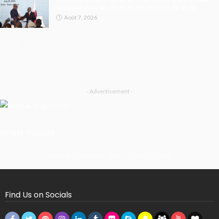
du contrôle technique des véhicules
Août 7, 2026
La rentrée scolaire 2026 – 2027 en péril : des enseignants
en grève dès le 1er septembre
Août 7, 2026
Kinshasa remet 15 détenus à l’AFC/M23, une première
depuis la mise en œuvre du Mécanisme de Doha
Août 7, 2026
- Advertisement -
Latest Tweets