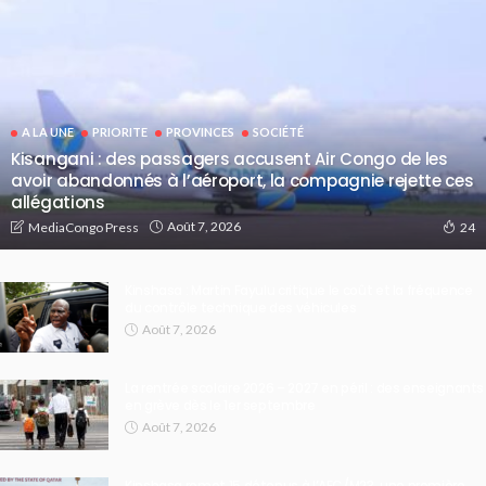
A LA UNE
PRIORITE
PROVINCES
SOCIÉTÉ
Kisangani : des passagers accusent Air Congo de les
avoir abandonnés à l’aéroport, la compagnie rejette ces
allégations
Août 7, 2026
MediaCongo Press
24
Kinshasa : Martin Fayulu critique le coût et la fréquence