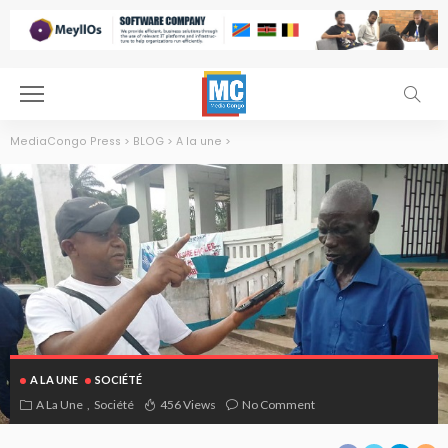
MediaCongo Press
>
BLOG
>
A la une
>
A LA UNE
SOCIÉTÉ
A La Une
Société
456 Views
No Comment