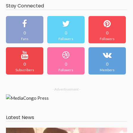
Stay Connected
0
0
0
Fans
Followers
Followers
0
0
0
Subscribers
Followers
Members
- Advertisement -
Latest News