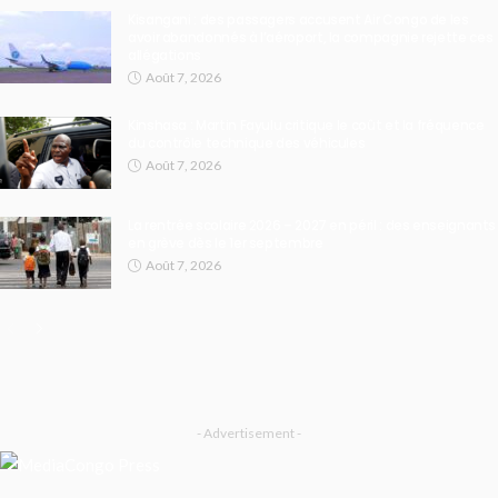
Kisangani : des passagers accusent Air Congo de les
avoir abandonnés à l’aéroport, la compagnie rejette ces
allégations
Août 7, 2026
Kinshasa : Martin Fayulu critique le coût et la fréquence
du contrôle technique des véhicules
Août 7, 2026
La rentrée scolaire 2026 – 2027 en péril : des enseignants
en grève dès le 1er septembre
Août 7, 2026
- Advertisement -