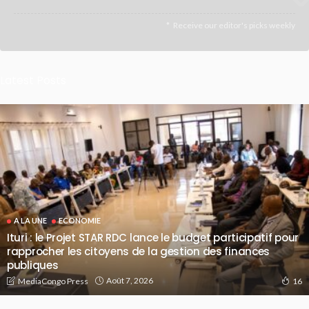
Receive our editor's picks weekly
Latest Posts
A LA UNE
ECONOMIE
Ituri : le Projet STAR RDC lance le budget participatif pour
rapprocher les citoyens de la gestion des finances
publiques
Août 7, 2026
MediaCongo Press
16