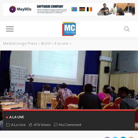
MediaCongo Press
>
BLOG
>
A la une
>
A LA UNE
A La Une
476 Views
No Comment