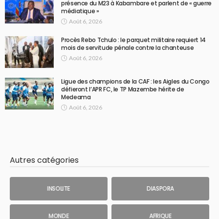
présence du M23 à Kabambare et parlent de « guerre
médiatique »
Août 6, 2026
Procès Rebo Tchulo : le parquet militaire requiert 14
mois de servitude pénale contre la chanteuse
Août 6, 2026
Ligue des champions de la CAF : les Aigles du Congo
défieront l’APR FC, le TP Mazembe hérite de
Medeama
Août 6, 2026
Autres catégories
INSOLITE
DIASPORA
MONDE
AFRIQUE