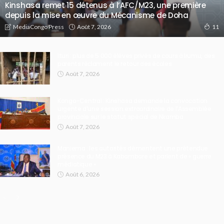
Kinshasa remet 15 détenus à l’AFC/M23, une première
depuis la mise en œuvre du Mécanisme de Doha
Août 7, 2026
MediaCongo Press
11
Ituri : plus de 5 000 élèves privés de cours à Irumu, des
parents réclament le retour des écoles
Août 7, 2026
Kongo-Central : Kinshasa demande la convocation
urgente d’une session extraordinaire de l’Assemblée
provinciale sur le statut spécial de Nkamba
Août 7, 2026
Maniema : les autorités démentent une prétendue
présence du M23 à Kabambare et parlent de « guerre
médiatique »
Août 6, 2026