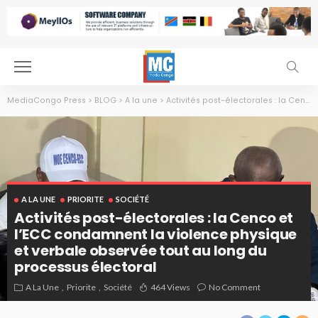
MediaCongo Press
>
BLOG
>
A la une
>
Activités post-électorales : la Cenco et l’ECC condamnent la violence physique et verbale observée tout au long du processus électoral
A LA UNE
PRIORITE
SOCIÉTÉ
Activités post-électorales : la Cenco et
l’ECC condamnent la violence physique
et verbale observée tout au long du
processus électoral
A La Une
Priorite
Société
464 Views
No Comment