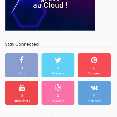
Stay Connected
0
0
0
Fans
Followers
Followers
0
0
0
Subscribers
Followers
Members