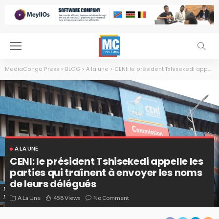
MediaCongo Press
>
BLOG
>
A la une
>
CENI: le président Tshisekedi appelle les parties qui traînent à envoyer les noms de leurs délégués
A LA UNE
CENI: le président Tshisekedi appelle les
parties qui traînent à envoyer les noms
de leurs délégués
DRC Kinshasa 28th of November 2011. Elections Day, Voting Day and Ballots counting.
MONUSCO / Myriam Asmani
A La Une
458 Views
No Comment