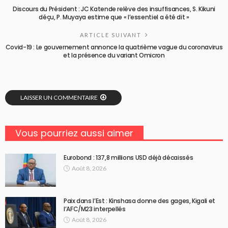
Discours du Président : JC Katende relève des insuffisances, S. Kikuni
déçu, P. Muyaya estime que « l’essentiel a été dit »
ARTICLE SUIVANT
Covid-19 : Le gouvernement annonce la quatrième vague du coronavirus
et la présence du variant Omicron
LAISSER UN COMMENTAIRE
Vous pourriez aussi aimer
Eurobond : 137,8 millions USD déjà décaissés
Août 8, 2026
Paix dans l’Est : Kinshasa donne des gages, Kigali et
l’AFC/M23 interpellés
Août 8, 2026