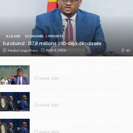
A LA UNE
ECONOMIE
PRIORITE
Eurobond : 137,8 millions USD déjà décaissés
Août 8, 2026
MediaCongo Press
43
FECOFA : les 16 millions USD du Mondial 2026 seront
largement consacrés aux infrastructures
Août 8, 2026
Paix dans l’Est : Kinshasa donne des gages, Kigali et
l’AFC/M23 interpellés
Août 8, 2026
Paix dans l’Est : Kinshasa donne des gages, Kigali et
l’AFC/M23 interpellés
Août 8, 2026