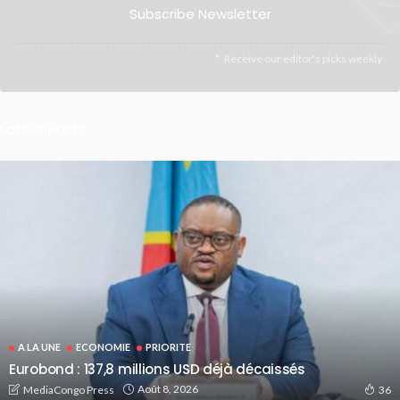
Subscribe Newsletter
Receive our editor's picks weekly
Latest Posts
A LA UNE
ECONOMIE
PRIORITE
Eurobond : 137,8 millions USD déjà décaissés
Août 8, 2026
MediaCongo Press
36