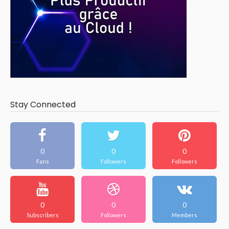
Stay Connected
0
0
0
Fans
Followers
Followers
0
0
0
Subscribers
Followers
Members