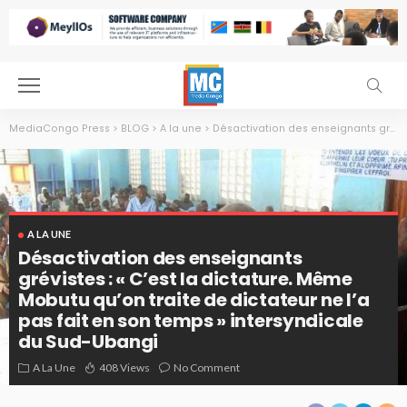
MediaCongo Press
>
BLOG
>
A la une
>
Désactivation des enseignants grévistes : « C’est la dictature. Même Mobutu qu’on traite de dictateur ne l’a pas fait en son temps » intersyndicale du Sud-Ubangi
A LA UNE
Désactivation des enseignants
grévistes : « C’est la dictature. Même
Mobutu qu’on traite de dictateur ne l’a
pas fait en son temps » intersyndicale
du Sud-Ubangi
A La Une
408 Views
No Comment