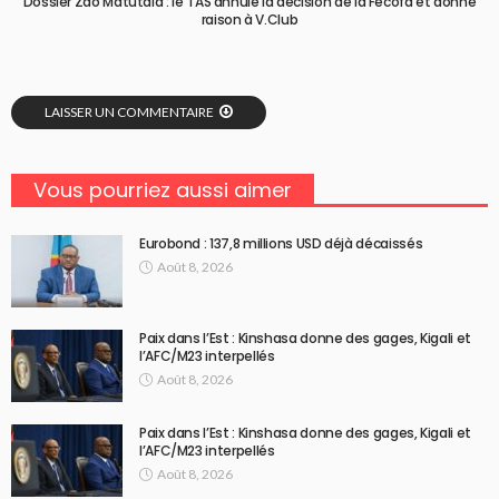
Dossier Zao Matutala : le TAS annule la décision de la Fecofa et donne
raison à V.Club
LAISSER UN COMMENTAIRE
Vous pourriez aussi aimer
Eurobond : 137,8 millions USD déjà décaissés
Août 8, 2026
Paix dans l’Est : Kinshasa donne des gages, Kigali et
l’AFC/M23 interpellés
Août 8, 2026
Paix dans l’Est : Kinshasa donne des gages, Kigali et
l’AFC/M23 interpellés
Août 8, 2026