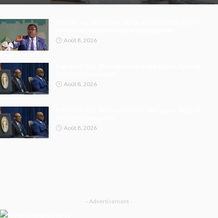
FECOFA : les 16 millions USD du Mondial 2026 seront
largement consacrés aux infrastructures
Août 8, 2026
Paix dans l’Est : Kinshasa donne des gages, Kigali et
l’AFC/M23 interpellés
Août 8, 2026
Paix dans l’Est : Kinshasa donne des gages, Kigali et
l’AFC/M23 interpellés
Août 8, 2026
- Advertisement -