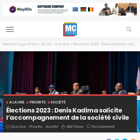
MediaCongo Press
>
BLOG
>
A la une
>
Élections 2023 : Denis Kadima solicite l’accompagnement de la société civile
A LA UNE
PRIORITE
SOCIÉTÉ
Élections 2023 : Denis Kadima solicite
l’accompagnement de la société civile
A La Une
Priorite
Société
482 Views
No Comment