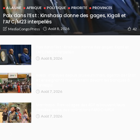
A LA UNE
AFRIQUE
POLITIQUE
PRIORITE
PROVINCES
Paix dans l’Est : Kinshasa donne des gages, Kigali et
l’AFC/M23 interpellés
Août 8, 2026
MediaCongo Press
42
Paix dans l’Est : Kinshasa donne des gages, Kigali et
l’AFC/M23 interpellés
Août 8, 2026
Kasaï : impayés depuis plusieurs mois, agents de l’État
et enseignants manifestent devant les banques à
Tshikapa
Août 7, 2026
Mambasa : 11 ex-otages des ADF retrouvent leurs
familles après des opérations FARDC-UPDF
Août 7, 2026