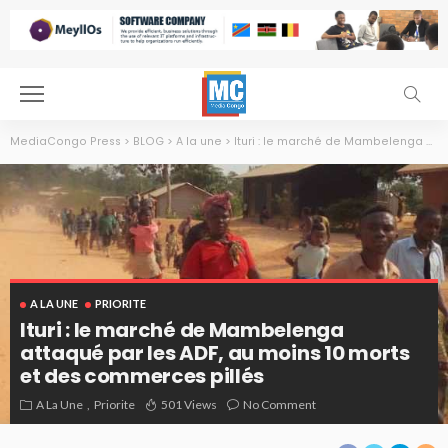
MediaCongo Press
>
BLOG
>
A la une
>
Ituri : le marché de Mambelenga attaqué par les ADF, au moins 10 morts et des commerces pillés
A LA UNE
PRIORITE
Ituri : le marché de Mambelenga
attaqué par les ADF, au moins 10 morts
et des commerces pillés
Des civils fouillant l'attaque des ADF à Mambelenga. Photo tiers
A La Une
Priorite
501 Views
No Comment