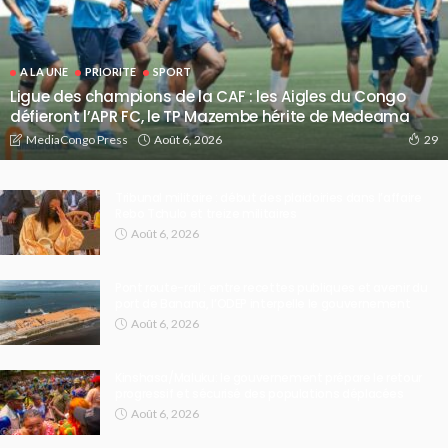
A LA UNE
PRIORITE
SPORT
Ligue des champions de la CAF : les Aigles du Congo
défieront l’APR FC, le TP Mazembe hérite de Medeama
Août 6, 2026
MediaCongo Press
29
Tribunal militaire : début des plaidoiries dans l’affaire
Rebo Tchulo et treize militaires
Août 6, 2026
Pont route-rail : entre recettes publiques et avenir du
port de Banana, l’ODEP interpelle le gouvernement
Août 6, 2026
Kinshasa/Maluku: le gouvernement prépare le retour
progressif et sécurisé des populations déplacées
Août 6, 2026