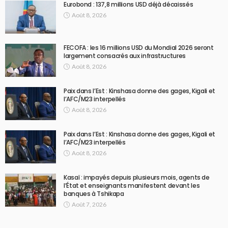
Eurobond : 137,8 millions USD déjà décaissés
Août 8, 2026
FECOFA : les 16 millions USD du Mondial 2026 seront
largement consacrés aux infrastructures
Août 8, 2026
Paix dans l’Est : Kinshasa donne des gages, Kigali et
l’AFC/M23 interpellés
Août 8, 2026
Paix dans l’Est : Kinshasa donne des gages, Kigali et
l’AFC/M23 interpellés
Août 8, 2026
Kasaï : impayés depuis plusieurs mois, agents de
l’État et enseignants manifestent devant les
banques à Tshikapa
Août 7, 2026