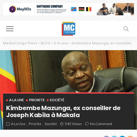
MediaCongo Press
>
BLOG
>
A la une
>
Kimbembe Mazunga, ex conseiller de Joseph Kabila à Makala
A LA UNE
PRIORITE
SOCIÉTÉ
Kimbembe Mazunga, ex conseiller de
Joseph Kabila à Makala
Kimbembe Mazunga
A La Une
Priorite
Société
545 Views
No Comment