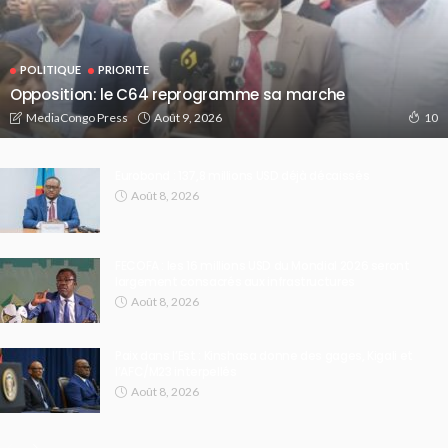
POLITIQUE
PRIORITE
Opposition: le C64 reprogramme sa marche
Août 9, 2026
MediaCongo Press
10
Eurobond : 137,8 millions USD déjà décaissés
Août 8, 2026
FECOFA : les 16 millions USD du Mondial 2026 seront
largement consacrés aux infrastructures
Août 8, 2026
Paix dans l’Est : Kinshasa donne des gages, Kigali et
l’AFC/M23 interpellés
Août 8, 2026