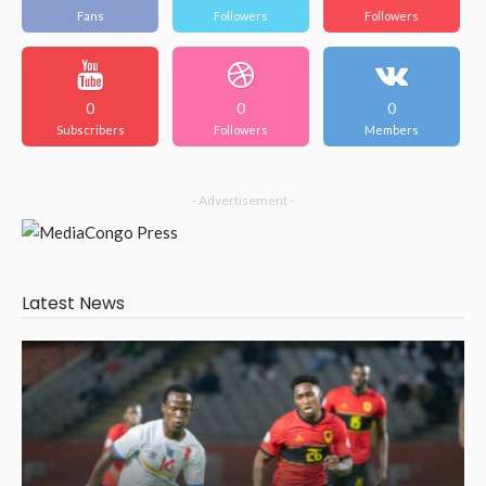
Fans
Followers
Followers
0
0
0
Subscribers
Followers
Members
- Advertisement -
Latest News