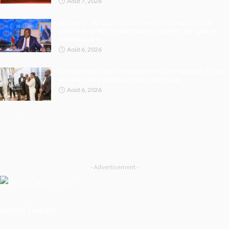
Août 7, 2026
Maniema : les autorités démentent une prétendue
présence du M23 à Kabambare et parlent de « guerre
médiatique »
Août 6, 2026
Procès Rebo Tchulo : le parquet militaire requiert 14 mois
de servitude pénale contre la chanteuse
Août 6, 2026
- Advertisement -
Latest Tweets