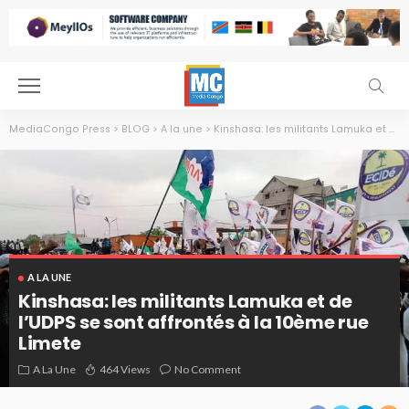
MediaCongo Press
>
BLOG
>
A la une
>
Kinshasa: les militants Lamuka et de l’UDPS se sont affrontés à la 10ème rue Limete
A LA UNE
Kinshasa: les militants Lamuka et de
l’UDPS se sont affrontés à la 10ème rue
Limete
A La Une
464 Views
No Comment