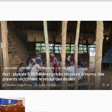
Latest Posts
A LA UNE
PRIORITE
PROVINCES
SOCIÉTÉ
Ituri : plus de 5 000 élèves privés de cours à Irumu, des
parents réclament le retour des écoles
Août 7, 2026
MediaCongo Press
13
Kongo-Central : Kinshasa demande la convocation
urgente d’une session extraordinaire de l’Assemblée
provinciale sur le statut spécial de Nkamba