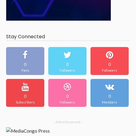
Stay Connected
0
0
0
Fans
Followers
Followers
0
0
0
Subscribers
Followers
Members
- Advertisement -