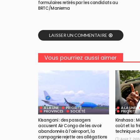
formulaires retirés par les candidats au
BRTC/Maniema
LAISSER UN COMMENTAIRE
Vous pourriez aussi aimer
A LA UNE
PRIORITE
A LA UNE
PROVINCES
SOCIÉTÉ
PRIORITE
Kisangani : des passagers
Kinshasa : M
accusent Air Congo de les avoir
coût et la f
abandonnés à l’aéroport, la
technique d
compagnie rejette ces allégations
Août 7, 202