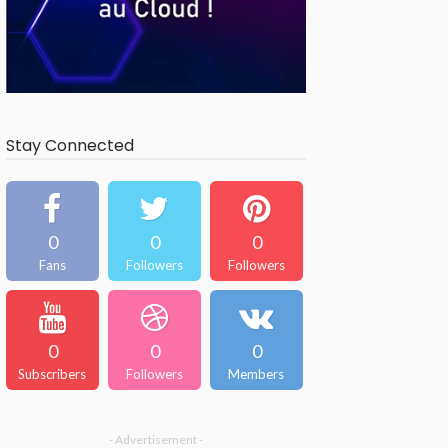
Stay Connected
0
0
0
Fans
Followers
Followers
0
0
0
Subscribers
Followers
Members
- Advertisement -