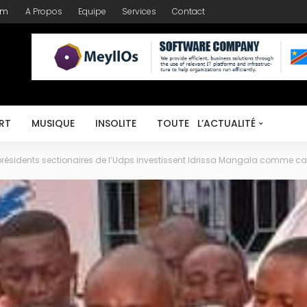
om
A Propos
Equipe
Services
Contact
RT
MUSIQUE
INSOLITE
TOUTE L’ACTUALITÉ
présidents sectionaires de l’Udps investissent Idrissa Mangala comme c