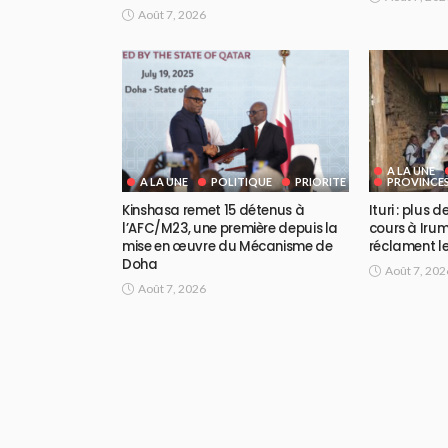
Août 7, 2026
A LA UNE
A LA UNE
POLITIQUE
PRIORITE
PROVINCE
Kinshasa remet 15 détenus à
Ituri : plus 
l’AFC/M23, une première depuis la
cours à Irum
mise en œuvre du Mécanisme de
réclament le
Doha
Août 7, 202
Août 7, 2026