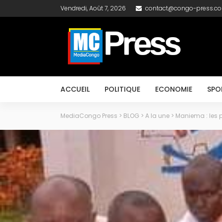
Vendredi, Août 7, 2026
contact@congo-press.c
ACCUEIL
POLITIQUE
ECONOMIE
SPO
MediaCongo Press
>
BLOG
>
A la une
>
Maniema : les 