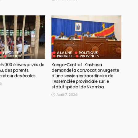
PRIORITE
A LA UNE
POLITIQUE
S
SOCIÉTÉ
PRIORITE
PROVINCES
de 5 000 élèves privés de
Kongo-Central : Kinshasa
u, des parents
demande la convocation urgente
 retour des écoles
d’une session extraordinaire de
l’Assemblée provinciale sur le
6
statut spécial de Nkamba
Août 7, 2026