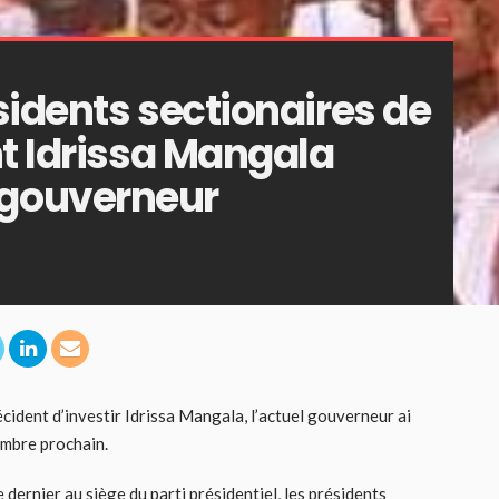
sidents sectionaires de
nt Idrissa Mangala
gouverneur
ident d’investir Idrissa Mangala, l’actuel gouverneur ai
embre prochain.
 dernier au siège du parti présidentiel, les présidents