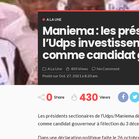
A LA UNE
Maniema : les pré
l’Udps investisse
comme candidat 
A La Une
430 Views
No Comment
Posté sur
Oct. 27, 2021 à 8:20 am
0
430
Share
Views
Les présidents sectionaires de l’Udps/Maniema déc
comme candidat gouverneur à l’élection du 3 déc
Dans une déclaration politique faite le 26 octobre