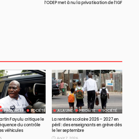
l’ODEP met à nu la privatisation de l’IGF
ECONOMIE
PROVINCES
SOCIÉTÉ
A LA UNE
PRIORITE
SOCIÉTÉ
artin Fayulu critique le
La rentrée scolaire 2026 – 2027 en
réquence du contrôle
péril : des enseignants en grève dès
es véhicules
le 1er septembre
6
Août 7, 2026