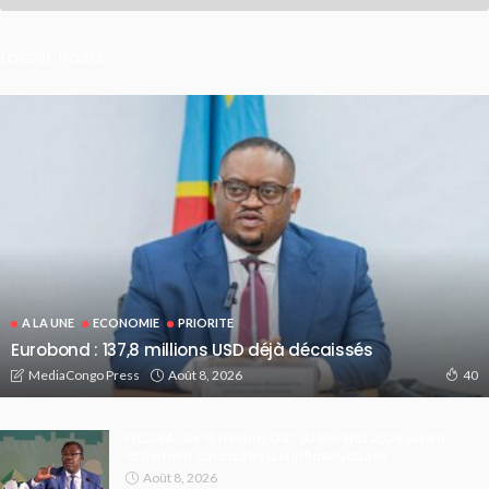
Latest Posts
A LA UNE
ECONOMIE
PRIORITE
Eurobond : 137,8 millions USD déjà décaissés
Août 8, 2026
MediaCongo Press
40
FECOFA : les 16 millions USD du Mondial 2026 seront
largement consacrés aux infrastructures
Août 8, 2026