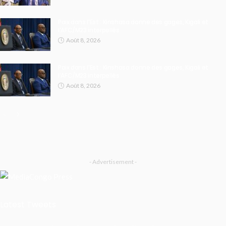
Paix dans l’Est : Kinshasa donne des gages, Kigali et
l’AFC/M23 interpellés
Août 8, 2026
Paix dans l’Est : Kinshasa donne des gages, Kigali et
l’AFC/M23 interpellés
Août 8, 2026
- Advertisement -
Latest Tweets