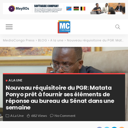
MediaCongo Press
>
BLOG
>
A la une
>
Nouveau réquisitoire du PGR: Matata Ponyo prêt à fournir ses éléments de réponse au bureau du Sénat dans une semaine
A LA UNE
Nouveau réquisitoire du PGR: Matata
Ponyo prêt à fournir ses éléments de
réponse au bureau du Sénat dans une
semaine
Augustin Matata Ponyo
A La Une
682 Views
No Comment