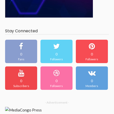
Stay Connected
0
0
0
Fans
Followers
Followers
0
0
0
Subscribers
Followers
Members
- Advertisement -