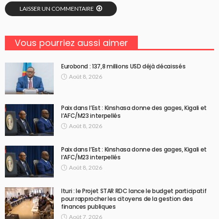
LAISSER UN COMMENTAIRE
Vous pourriez aussi aimer
Eurobond : 137,8 millions USD déjà décaissés
Août 8, 2026
Paix dans l’Est : Kinshasa donne des gages, Kigali et
l’AFC/M23 interpellés
Août 8, 2026
Paix dans l’Est : Kinshasa donne des gages, Kigali et
l’AFC/M23 interpellés
Août 8, 2026
Ituri : le Projet STAR RDC lance le budget participatif
pour rapprocher les citoyens de la gestion des
finances publiques
Août 7, 2026