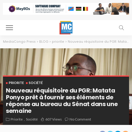
MediaCongo Press
>
BLOG
>
priorite
>
Nouveau réquisitoire du PGR: Matata Ponyo prêt à fournir ses éléments de réponse au bureau du Sénat dans une semaine
PRIORITE
SOCIÉTÉ
Nouveau réquisitoire du PGR: Matata
Ponyo prêt à fournir ses éléments de
réponse au bureau du Sénat dans une
semaine
Priorite
Société
607 Views
No Comment