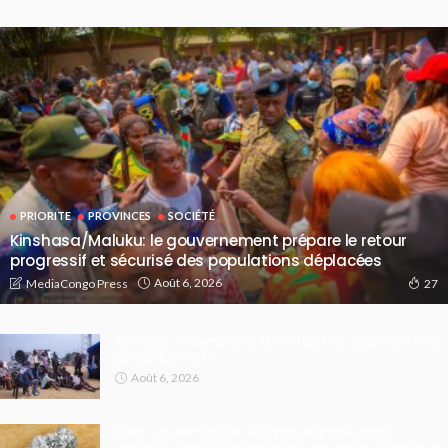
PRIORITE
PROVINCES
SOCIÉTÉ
Kinshasa/Maluku: le gouvernement prépare le retour
progressif et sécurisé des populations déplacées
Août 6, 2026
MediaCongo Press
27
Kinshasa – Selembao et Mont-Ngafula : douze chefs de
gangs aux arrêts
Août 6, 2026
Kasaï : un diamant de 48 carats disparaît avant
expertise, l’Inspection provinciale des Mines dénonce un