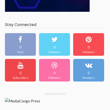
Stay Connected
0
0
0
Fans
Followers
Followers
0
0
0
Subscribers
Followers
Members
- Advertisement -