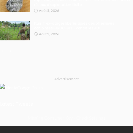
réseau d’exploitation illicite
Août 5, 2026
Ituri : 11 ex-otages libérés après des offensives
conjointes FARDC-UPDF contre les ADF
Août 5, 2026
- Advertisement -
Latest Tweets
Missing Consumer Key - Check Settings