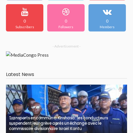
0
0
0
Subscribers
Followers
Members
- Advertisement -
Latest News
Transports en commun à Kinshasa : les conducteurs
suspendent leur grève après un échange avec le
commissaire divisionnaire Israël Kantu