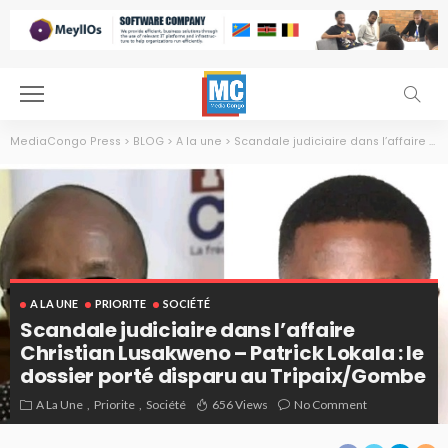
MediaCongo Press
>
BLOG
>
A la une
>
Scandale judiciaire dans l’affaire Christian Lusakweno – Patrick Lokala : le dossier porté disparu au Tripaix/Gombe
A LA UNE
PRIORITE
SOCIÉTÉ
Scandale judiciaire dans l’affaire
Christian Lusakweno – Patrick Lokala : le
dossier porté disparu au Tripaix/Gombe
A La Une
Priorite
Société
656 Views
No Comment