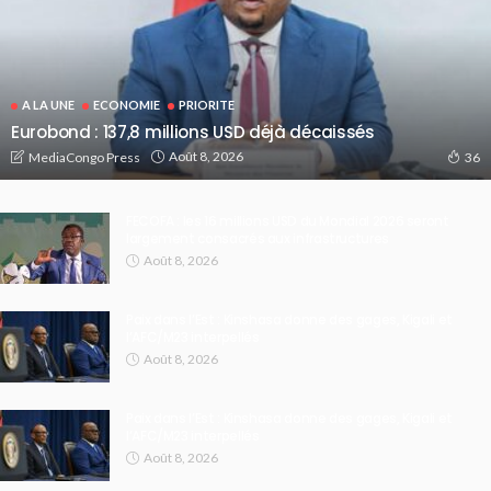
A LA UNE
ECONOMIE
PRIORITE
Eurobond : 137,8 millions USD déjà décaissés
Août 8, 2026
MediaCongo Press
36
FECOFA : les 16 millions USD du Mondial 2026 seront
largement consacrés aux infrastructures
Août 8, 2026
Paix dans l’Est : Kinshasa donne des gages, Kigali et
l’AFC/M23 interpellés
Août 8, 2026
Paix dans l’Est : Kinshasa donne des gages, Kigali et
l’AFC/M23 interpellés
Août 8, 2026