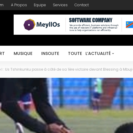
om
A Propos
Equipe
Services
Contact
RT
MUSIQUE
INSOLITE
TOUTE L’ACTUALITÉ
 : Us Tshinkunku passe à côté de sa 1ère victoire devant Blessing à Mbuj