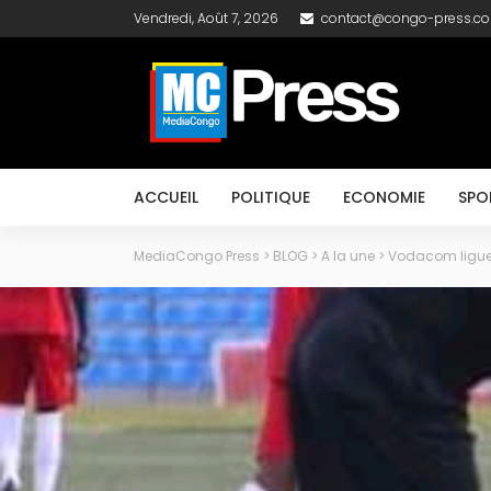
Vendredi, Août 7, 2026
contact@congo-press.c
ACCUEIL
POLITIQUE
ECONOMIE
SPO
MediaCongo Press
>
BLOG
>
A la une
>
Vodacom ligue I