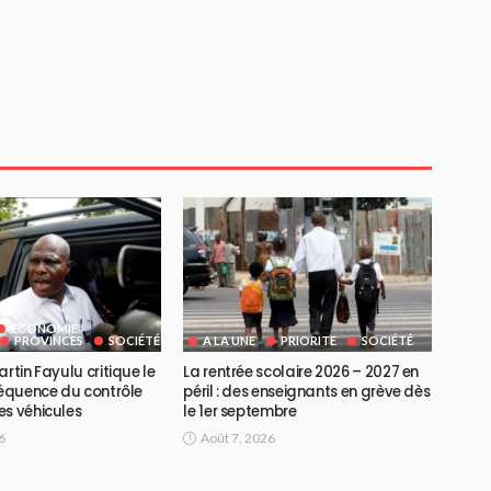
ECONOMIE
PROVINCES
SOCIÉTÉ
A LA UNE
PRIORITE
SOCIÉTÉ
artin Fayulu critique le
La rentrée scolaire 2026 – 2027 en
réquence du contrôle
péril : des enseignants en grève dès
es véhicules
le 1er septembre
6
Août 7, 2026