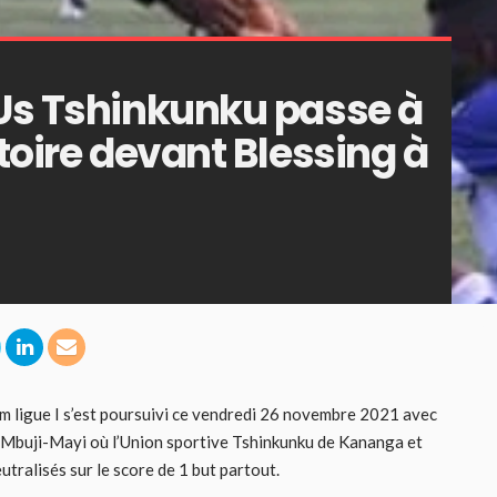
 Us Tshinkunku passe à
ctoire devant Blessing à
m ligue I s’est poursuivi ce vendredi 26 novembre 2021 avec
 Mbuji-Mayi où l’Union sportive Tshinkunku de Kananga et
tralisés sur le score de 1 but partout.