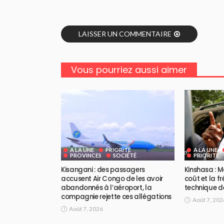
LAISSER UN COMMENTAIRE
Vous pourriez aussi aimer
A LA UNE
PRIORITE
A LA UNE
PROVINCES
SOCIÉTÉ
PRIORITE
Kisangani : des passagers
Kinshasa : M
accusent Air Congo de les avoir
coût et la f
abandonnés à l’aéroport, la
technique d
compagnie rejette ces allégations
Août 7, 202
Août 7, 2026