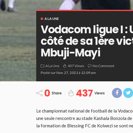
A LA UNE
Vodacom ligue I :
côté de sa 1ère vi
Mbuji-Mayi
A La Une
437 Views
No Comment
Posté sur
Nov. 27, 2021 à 12:09 am
0
437
Share
Views
Le championnat national de football de la Vodaco
une seule rencontre au stade Kashala Bonzola de
la formation de Blessing FC de Kolwezi se sont neu