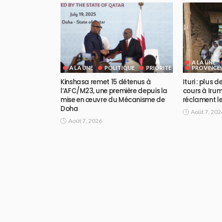
A LA UNE
A LA UNE
POLITIQUE
PRIORITE
PROVINCE
Kinshasa remet 15 détenus à
Ituri : plus 
l’AFC/M23, une première depuis la
cours à Irum
mise en œuvre du Mécanisme de
réclament le
Doha
Août 7, 202
Août 7, 2026