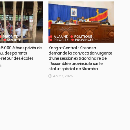
PRIORITE
A LA UNE
POLITIQUE
S
SOCIÉTÉ
PRIORITE
PROVINCES
de 5 000 élèves privés de
Kongo-Central : Kinshasa
u, des parents
demande la convocation urgente
 retour des écoles
d’une session extraordinaire de
l’Assemblée provinciale sur le
6
statut spécial de Nkamba
Août 7, 2026