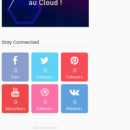
Stay Connected
0
0
0
Fans
Followers
Followers
0
0
0
Subscribers
Followers
Members
- Advertisement -