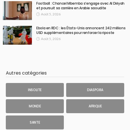
Football : Chancel Mbemba s’engage avec Al Diriyah
et poursuit sa carrière en Arabie saoudite
Août 5, 2026
Ebola en RDC : les États-Unis annoncent 242 millions
USD supplémentaires pour renforcer la riposte
Août 5, 2026
Autres catégories
INSOLITE
DIASPORA
MONDE
AFRIQUE
SANTE