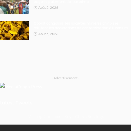
exiger le paiement de leur prime
Août 5, 2026
Cobalt congolais : les sociétés minières chinoises
réfutent les accusations de contamination à l’uranium
Août 5, 2026
- Advertisement -
Latest Tweets
Missing Consumer Key - Check Settings