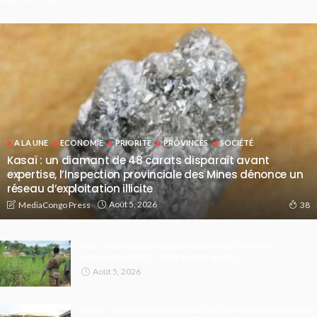
A LA UNE
ECONOMIE
PRIORITE
PROVINCES
SOCIÉTÉ
Kasaï : un diamant de 48 carats disparaît avant
expertise, l’Inspection provinciale des Mines dénonce un
réseau d’exploitation illicite
Août 5, 2026
MediaCongo Press
38
Ituri : 11 ex-otages libérés après des offensives
conjointes FARDC-UPDF contre les ADF
Août 5, 2026
Kindu : les professeurs boycottent les délibérations pour