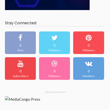
Stay Connected
0
0
0
Fans
Followers
Followers
0
0
0
Subscribers
Followers
Members
- Advertisement -