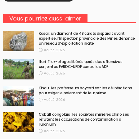
Vous pourriez aussi aimer
Kasaï : un diamant de 48 carats disparaît avant
expertise, l’Inspection provinciale des Mines dénonce
un réseau d’exploitation illicite
Août 5, 2026
Ituri : 11 ex-otages libérés après des offensives
conjointes FARDC-UPDF contre les ADF
Août 5, 2026
Kindu : les professeurs boycottent les délibérations
pour exiger le paiement de leur prime
Août 5, 2026
Cobalt congolais : les sociétés minières chinoises
réfutent les accusations de contamination à
l’uranium
Août 5, 2026