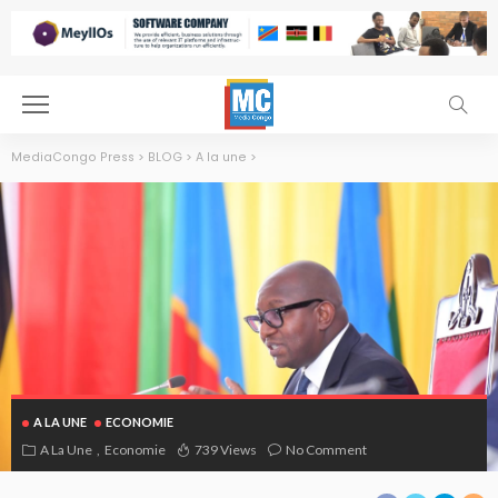
MediaCongo Press
>
BLOG
>
A la une
>
A LA UNE
ECONOMIE
A La Une
Economie
739 Views
No Comment