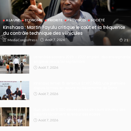
A LA UNE
ECONOMIE
PRIORITE
PROVINCES
SOCIÉTÉ
Kinshasa : Martin Fayulu critique le coût et la fréquence
du contrôle technique des véhicules
Août 7, 2026
MediaCongo Press
21
La rentrée scolaire 2026 – 2027 en péril : des enseignants
en grève dès le 1er septembre
Août 7, 2026
Kinshasa remet 15 détenus à l’AFC/M23, une première
depuis la mise en œuvre du Mécanisme de Doha
Août 7, 2026
Ituri : plus de 5 000 élèves privés de cours à Irumu, des
parents réclament le retour des écoles
Août 7, 2026