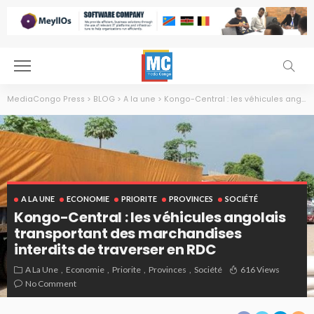
MediaCongo Press
>
BLOG
>
A la une
>
Kongo-Central : les véhicules angolais transportant des marchandises interdits de traverser en RDC
A LA UNE
ECONOMIE
PRIORITE
PROVINCES
SOCIÉTÉ
Kongo-Central : les véhicules angolais
transportant des marchandises
interdits de traverser en RDC
A La Une
Economie
Priorite
Provinces
Société
616 Views
No Comment