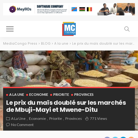
MediaCongo Press
>
BLOG
>
A la une
>
Le prix du maïs doublé sur les marchés de Mbuji-Mayi et Mwene-Ditu
A LA UNE
ECONOMIE
PRIORITE
PROVINCES
Le prix du maïs doublé sur les marchés
de Mbuji-Mayi et Mwene-Ditu
A La Une
Economie
Priorite
Provinces
771 Views
No Comment