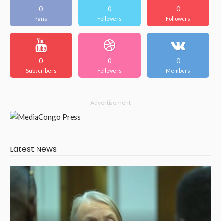
0
0
0
Fans
Followers
Followers
0
0
0
Subscribers
Followers
Members
- Advertisement -
Latest News