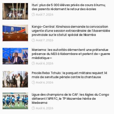
Ituri : plus de 5 000 élèves privés de cours à Irumu,
des parents réclament le retour des écoles
Août 7, 2026
Kongo-Central : Kinshasa demande la convocation
urgente d’une session extraordinaire de l’Assemblée
provinciale sur le statut spécial de Nkamba
Août 7, 2026
Maniema : les autorités démentent une prétendue
présence du M23 à Kabambare et parlent de « guerre
médiatique »
Août 6, 2026
Procès Rebo Tchulo : le parquet militaire requiert 14
mois de servitude pénale contre la chanteuse
Août 6, 2026
Ligue des champions de la CAF : les Aigles du Congo
défieront l’APR FC, le TP Mazembe hérite de
Medeama
Août 6, 2026