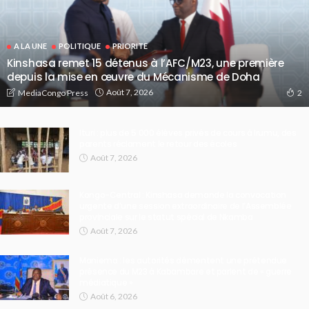
A LA UNE
POLITIQUE
PRIORITE
Kinshasa remet 15 détenus à l’AFC/M23, une première
depuis la mise en œuvre du Mécanisme de Doha
Août 7, 2026
MediaCongo Press
2
Ituri : plus de 5 000 élèves privés de cours à Irumu, des
parents réclament le retour des écoles
Août 7, 2026
Kongo-Central : Kinshasa demande la convocation
urgente d’une session extraordinaire de l’Assemblée
provinciale sur le statut spécial de Nkamba
Août 7, 2026
Maniema : les autorités démentent une prétendue
présence du M23 à Kabambare et parlent de « guerre
médiatique »
Août 6, 2026