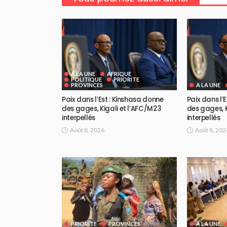
A LA UNE
AFRIQUE
POLITIQUE
PRIORITE
PROVINCES
A LA UNE
Paix dans l’Est : Kinshasa donne
Paix dans l’
des gages, Kigali et l’AFC/M23
des gages, K
interpellés
interpellés
Août 8, 2026
Août 8, 202
PRIORITE
PROVINCES
A LA UNE