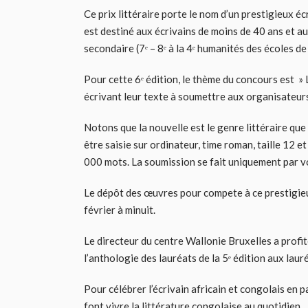
Ce prix littéraire porte le nom d’un prestigieux
est destiné aux écrivains de moins de 40 ans et a
secondaire (7ᵉ – 8ᵉ à la 4ᵉ humanités des écoles de
Pour cette 6ᵉ édition, le thème du concours est » L
écrivant leur texte à soumettre aux organisateurs
Notons que la nouvelle est le genre littéraire que
être saisie sur ordinateur, time roman, taille 12 
000 mots. La soumission se fait uniquement par 
Le dépôt des œuvres pour compete à ce prestigieu
février à minuit.
Le directeur du centre Wallonie Bruxelles a profi
l’anthologie des lauréats de la 5ᵉ édition aux lauré
Pour célébrer l’écrivain africain et congolais en pa
font vivre la littérature congolaise au quotidien.