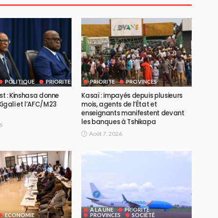
POLITIQUE
PRIORITE
PRIORITE
PROVINCES
Est : Kinshasa donne
Kasaï : impayés depuis plusieurs
igali et l’AFC/M23
mois, agents de l’État et
enseignants manifestent devant
les banques à Tshikapa
6
Août 7, 2026
A LA UNE
PRIORITE
ECONOMIE
PROVINCES
SOCIÉTÉ