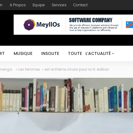
om
A Propos
Equipe
Services
Contact
RT
MUSIQUE
INSOLITE
TOUTE L’ACTUALITÉ
Zamenga : » Les femmes » est le thème choisi pour la 6ᵉ édition