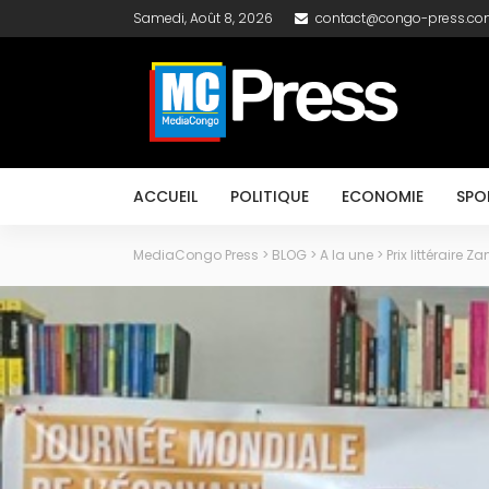
Samedi, Août 8, 2026
contact@congo-press.c
ACCUEIL
POLITIQUE
ECONOMIE
SPO
MediaCongo Press
>
BLOG
>
A la une
>
Prix littéraire 