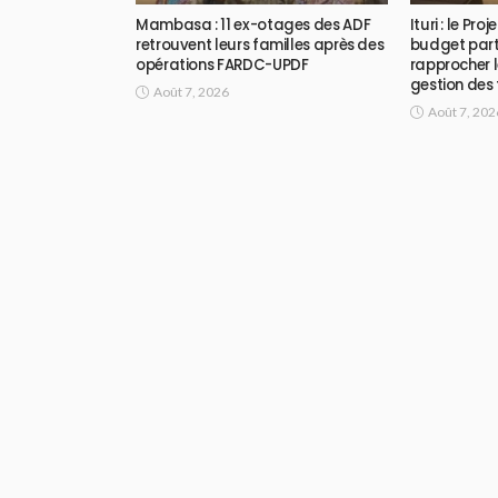
Mambasa : 11 ex-otages des ADF
Ituri : le Pr
retrouvent leurs familles après des
budget part
opérations FARDC-UPDF
rapprocher l
gestion des
Août 7, 2026
Août 7, 202