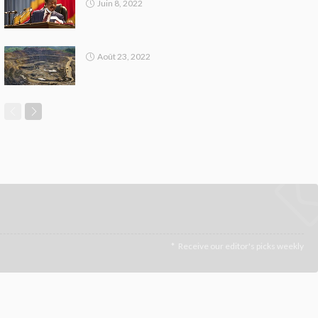
Juin 8, 2022
Août 23, 2022
Receive our editor's picks weekly