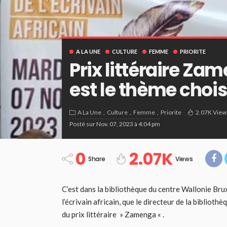
A LA UNE
CULTURE
FEMME
PRIORITE
Prix littéraire Za
est le thème choisi
A La Une
Culture
Femme
Priorite
2.07K View
Posté sur
Nov. 07, 2023 à 4:04 pm
0
2.07K
Share
Views
C’est dans la bibliothèque du centre Wallonie Bru
l’écrivain africain, que le directeur de la bibliothèq
du prix littéraire » Zamenga « .