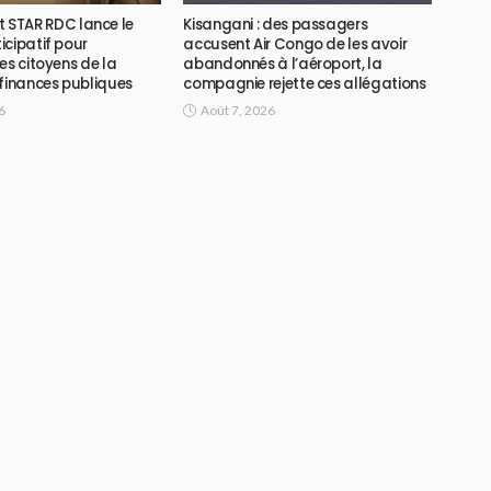
ojet STAR RDC lance le
Kisangani : des passagers
icipatif pour
accusent Air Congo de les avoir
es citoyens de la
abandonnés à l’aéroport, la
 finances publiques
compagnie rejette ces allégations
6
Août 7, 2026