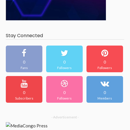
Stay Connected
0
0
0
Fans
Followers
Followers
0
0
0
Subscribers
Followers
Members
- Advertisement -