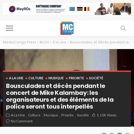
MediaCongo Press
>
BLOG
>
A la une
>
Bousculades et décès pendant le concert de Mike Kalambay: les organisateurs et des éléments de la police seront tous interpellés
A LA UNE
CULTURE
MUSIQUE
PRIORITE
SOCIÉTÉ
Bousculades et décès pendant le
concert de Mike Kalambay: les
organisateurs et des éléments de la
police seront tous interpellés
A La Une
Culture
Musique
Priorite
Société
1.11K Views
No Comment