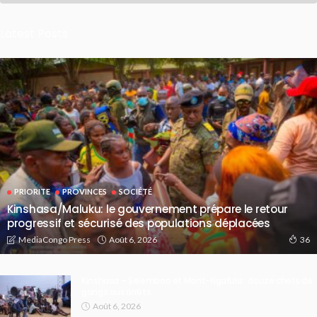
Latest Posts
PRIORITE
PROVINCES
SOCIÉTÉ
Kinshasa/Maluku: le gouvernement prépare le retour
progressif et sécurisé des populations déplacées
Août 6, 2026
MediaCongo Press
36
Kinshasa – Selembao et Mont-Ngafula : douze chefs de
gangs aux arrêts
Août 6, 2026