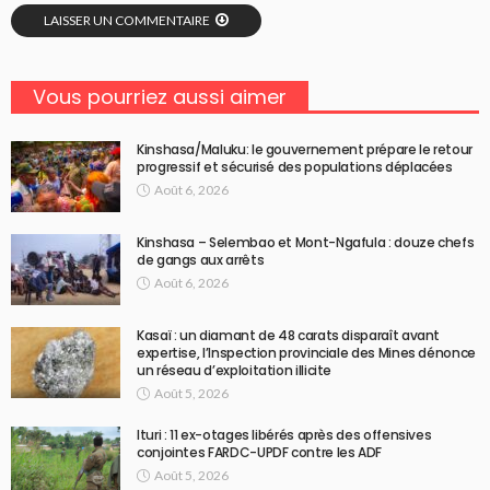
LAISSER UN COMMENTAIRE
Vous pourriez aussi aimer
Kinshasa/Maluku: le gouvernement prépare le retour
progressif et sécurisé des populations déplacées
Août 6, 2026
Kinshasa – Selembao et Mont-Ngafula : douze chefs
de gangs aux arrêts
Août 6, 2026
Kasaï : un diamant de 48 carats disparaît avant
expertise, l’Inspection provinciale des Mines dénonce
un réseau d’exploitation illicite
Août 5, 2026
Ituri : 11 ex-otages libérés après des offensives
conjointes FARDC-UPDF contre les ADF
Août 5, 2026