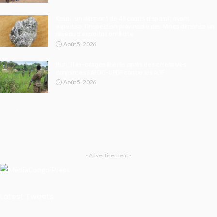
Kasaï : un diamant de 48 carats disparaît avant
expertise, l’Inspection provinciale des Mines dénonce un
réseau d’exploitation illicite
Août 5, 2026
Ituri : 11 ex-otages libérés après des offensives
conjointes FARDC-UPDF contre les ADF
Août 5, 2026
- Advertisement -
Latest Tweets