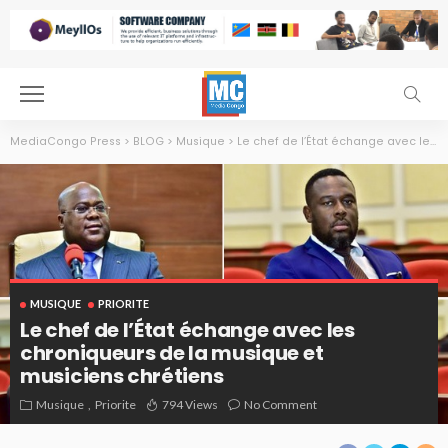
MediaCongo Press
>
BLOG
>
Musique
>
Le chef de l’État échange avec les chroniqueurs de la musique et musiciens chrétiens
MUSIQUE
PRIORITE
Le chef de l’État échange avec les
chroniqueurs de la musique et
musiciens chrétiens
Musique
Priorite
794 Views
No Comment