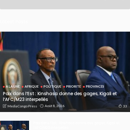
Latest Posts
A LA UNE
AFRIQUE
POLITIQUE
PRIORITE
PROVINCES
Paix dans l’Est : Kinshasa donne des gages, Kigali et
l’AFC/M23 interpellés
Août 8, 2026
MediaCongo Press
33
Paix dans l’Est : Kinshasa donne des gages, Kigali et
l’AFC/M23 interpellés