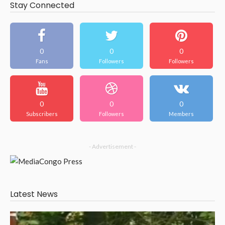
Stay Connected
0
0
0
Fans
Followers
Followers
0
0
0
Subscribers
Followers
Members
- Advertisement -
Latest News