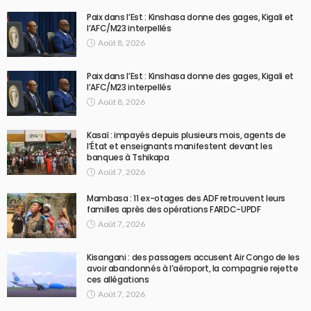
Paix dans l’Est : Kinshasa donne des gages, Kigali et
l’AFC/M23 interpellés
Août 8, 2026
Paix dans l’Est : Kinshasa donne des gages, Kigali et
l’AFC/M23 interpellés
Août 8, 2026
Kasaï : impayés depuis plusieurs mois, agents de
l’État et enseignants manifestent devant les
banques à Tshikapa
Août 7, 2026
Mambasa : 11 ex-otages des ADF retrouvent leurs
familles après des opérations FARDC-UPDF
Août 7, 2026
Kisangani : des passagers accusent Air Congo de les
avoir abandonnés à l’aéroport, la compagnie rejette
ces allégations
Août 7, 2026