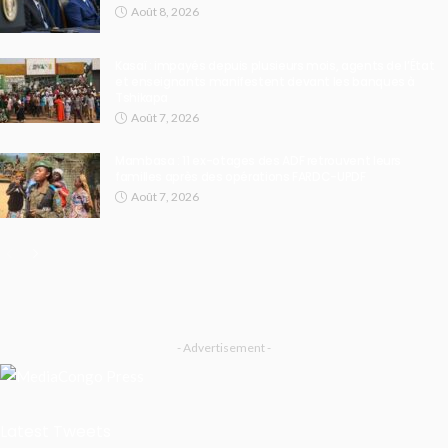
Août 8, 2026
Kasaï : impayés depuis plusieurs mois, agents de l’État
et enseignants manifestent devant les banques à
Tshikapa
Août 7, 2026
Mambasa : 11 ex-otages des ADF retrouvent leurs
familles après des opérations FARDC-UPDF
Août 7, 2026
- Advertisement -
Latest Tweets