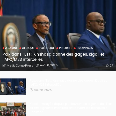
A LA UNE
AFRIQUE
POLITIQUE
PRIORITE
PROVINCES
Paix dans l’Est : Kinshasa donne des gages, Kigali et
l’AFC/M23 interpellés
Août 8, 2026
MediaCongo Press
27
Paix dans l’Est : Kinshasa donne des gages, Kigali et
l’AFC/M23 interpellés
Août 8, 2026
Kasaï : impayés depuis plusieurs mois, agents de l’État
et enseignants manifestent devant les banques à
Tshikapa