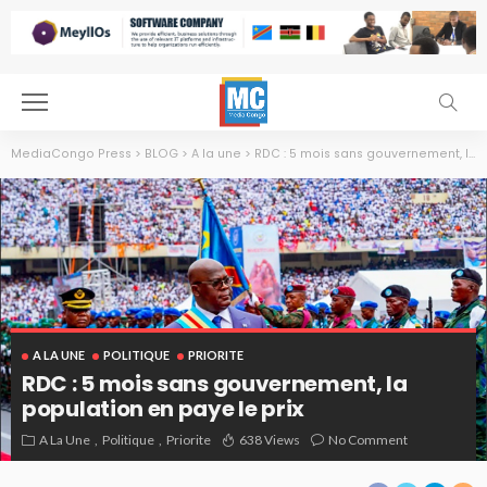
MediaCongo Press
>
BLOG
>
A la une
>
RDC : 5 mois sans gouvernement, la population en paye le prix
A LA UNE
POLITIQUE
PRIORITE
RDC : 5 mois sans gouvernement, la
population en paye le prix
A La Une
Politique
Priorite
638 Views
No Comment