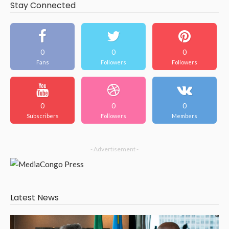
Stay Connected
0
0
0
Fans
Followers
Followers
0
0
0
Subscribers
Followers
Members
- Advertisement -
Latest News