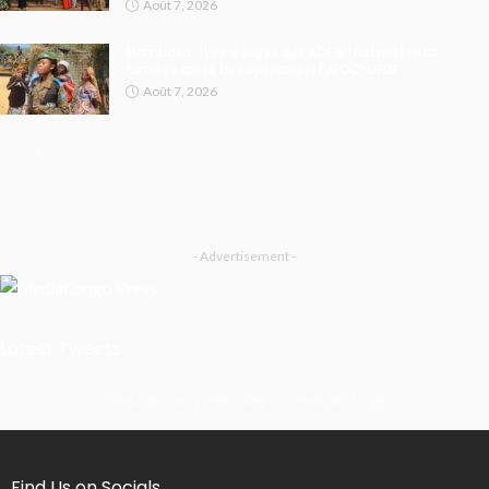
Août 7, 2026
Mambasa : 11 ex-otages des ADF retrouvent leurs
familles après des opérations FARDC-UPDF
Août 7, 2026
- Advertisement -
Latest Tweets
Missing Consumer Key - Check Settings
Find Us on Socials