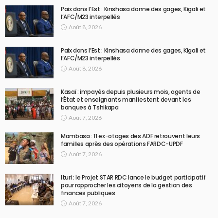
Paix dans l’Est : Kinshasa donne des gages, Kigali et
l’AFC/M23 interpellés
Août 8, 2026
Paix dans l’Est : Kinshasa donne des gages, Kigali et
l’AFC/M23 interpellés
Août 8, 2026
Kasaï : impayés depuis plusieurs mois, agents de
l’État et enseignants manifestent devant les
banques à Tshikapa
Août 7, 2026
Mambasa : 11 ex-otages des ADF retrouvent leurs
familles après des opérations FARDC-UPDF
Août 7, 2026
Ituri : le Projet STAR RDC lance le budget participatif
pour rapprocher les citoyens de la gestion des
finances publiques
Août 7, 2026