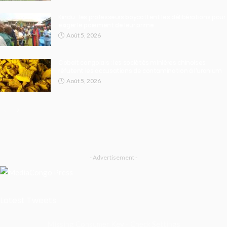
Kindu : les professeurs boycottent les délibérations pour
exiger le paiement de leur prime
Août 5, 2026
Cobalt congolais : les sociétés minières chinoises
réfutent les accusations de contamination à l’uranium
Août 5, 2026
- Advertisement -
Latest Tweets
Missing Consumer Key - Check Settings