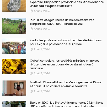
expertise, l’Inspection provinciale des Mines dénonce
un réseau d’exploitation illicite
Août 5, 2026
Ituri : 11 ex-otages libérés après des offensives
conjointes FARDC-UPDF contre les ADF
Août 5, 2026
Kindu : les professeurs boycottent les délibérations
pour exiger le paiement de leur prime
Août 5, 2026
Cobalt congolais : les sociétés minières chinoises
réfutent les accusations de contamination à
l’uranium
Août 5, 2026
Football : Chancel Mbemba s’engage avec Al Diriyah
et poursuit sa carrière en Arabie saoudite
Août 5, 2026
Ebola en RDC : les États-Unis annoncent 242 millions
USD supplémentaires pour renforcer la riposte