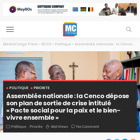
MediaCongo Press
>
BLOG
>
Politique
>
Assemblée nationale : la Cenco dépose son plan de sortie de crise intitulé « Pacte social pour la paix et le bien-vivre ensemble »
POLITIQUE
PRIORITE
Assemblée nationale : la Cenco dépose
son plan de sortie de crise intitulé
« Pacte social pour la paix et le bien-
vivre ensemble »
Politique
Priorite
466 Views
No Comment