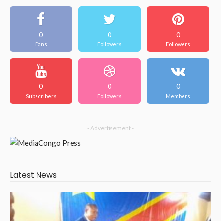
0
0
0
Fans
Followers
Followers
0
0
0
Subscribers
Followers
Members
- Advertisement -
Latest News