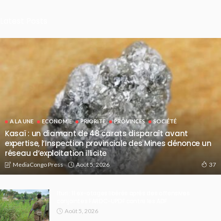
Latest Posts
A LA UNE
ECONOMIE
PRIORITE
PROVINCES
SOCIÉTÉ
Kasaï : un diamant de 48 carats disparaît avant
expertise, l’Inspection provinciale des Mines dénonce un
réseau d’exploitation illicite
Août 5, 2026
MediaCongo Press
37
Ituri : 11 ex-otages libérés après des offensives
conjointes FARDC-UPDF contre les ADF
Août 5, 2026