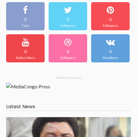
0
0
0
Fans
Followers
Followers
0
0
0
Subscribers
Followers
Members
- Advertisement -
Latest News