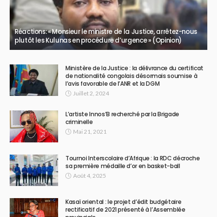
Réactions: « Monsieur le ministre de la Justice, arrêtez-nous
plutôt les Kulunas en procédure d’urgence » (Opinion)
Ministère de la Justice : la délivrance du certificat
de nationalité congolais désormais soumise à
l’avis favorable de l’ANR et la DGM
Juillet 2, 2024
L’artiste Innos’B recherché par la Brigade
criminelle
Mai 21, 2021
Tournoi Interscolaire d’Afrique : la RDC décroche
sa première médaille d’or en basket-ball
Août 4, 2025
Kasaï oriental : le projet d’édit budgétaire
rectificatif de 2021 présenté à l’Assemblée