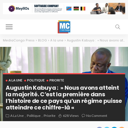
MediaCongo Press
>
BLOG
>
A la une
>
Augustin Kabuya : » Nous avons atteint la majorité. C’est la première dans l’histoire de ce pays qu’un régime puisse atteindre ce chiffre-là «
A LA UNE
POLITIQUE
PRIORITE
Augustin Kabuya : » Nous avons atteint
la majorité. C’est la première dans
l’histoire de ce pays qu’un régime puisse
atteindre ce chiffre-là «
A La Une
Politique
Priorite
628 Views
No Comment