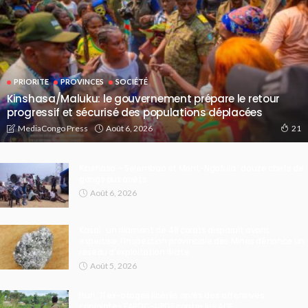
PRIORITE
PROVINCES
SOCIÉTÉ
Kinshasa/Maluku: le gouvernement prépare le retour
progressif et sécurisé des populations déplacées
Août 6, 2026
MediaCongo Press
21
Kinshasa – Selembao et Mont-Ngafula : douze chefs de
gangs aux arrêts
Août 6, 2026
Kasaï : un diamant de 48 carats disparaît avant
expertise, l’Inspection provinciale des Mines dénonce un
réseau d’exploitation illicite
Août 5, 2026
Ituri : 11 ex-otages libérés après des offensives
conjointes FARDC-UPDF contre les ADF