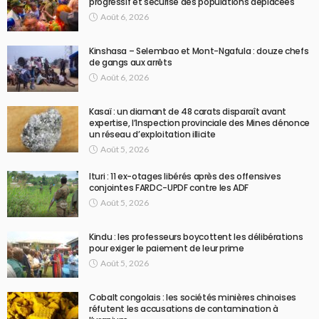
progressif et sécurisé des populations déplacées
Août 6, 2026
Kinshasa – Selembao et Mont-Ngafula : douze chefs
de gangs aux arrêts
Août 6, 2026
Kasaï : un diamant de 48 carats disparaît avant
expertise, l’Inspection provinciale des Mines dénonce
un réseau d’exploitation illicite
Août 5, 2026
Ituri : 11 ex-otages libérés après des offensives
conjointes FARDC-UPDF contre les ADF
Août 5, 2026
Kindu : les professeurs boycottent les délibérations
pour exiger le paiement de leur prime
Août 5, 2026
Cobalt congolais : les sociétés minières chinoises
réfutent les accusations de contamination à