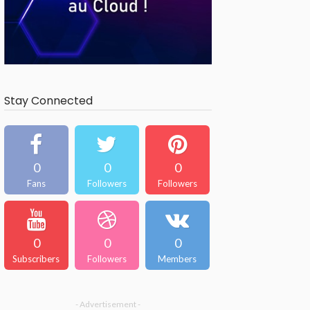
Stay Connected
0
0
0
Fans
Followers
Followers
0
0
0
Subscribers
Followers
Members
- Advertisement -