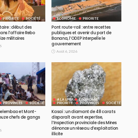
PRIORITE
SOCIÉTÉ
ECONOMIE
PRIORITE
taire : début des
Pont route-rail : entre recettes
dans l’affaire Rebo
publiques et avenir du port de
ize militaires
Banana, l’ODEP interpelle le
gouvernement
6
Août 6, 2026
A LA UNE
ECONOMIE
PROVINCES
SOCIÉTÉ
PRIORITE
PROVINCES
SOCIÉTÉ
Selembao et Mont-
Kasaï : un diamant de 48 carats
ouze chefs de gangs
disparaît avant expertise,
l’Inspection provinciale des Mines
dénonce un réseau d’exploitation
6
illicite