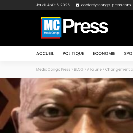
Jeudi, Août 6, 2026
contact@congo-press.com
ACCUEIL
POLITIQUE
ECONOMIE
SPO
MediaCongo Press
>
BLOG
>
A la une
>
Changement ou n