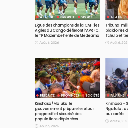
A LA UNE
PRIORITE
SPORT
A LA UNE
Ligue des champions de la CAF : les
Tribunal mili
Aigles du Congo défieront l’APR FC,
plaidoiries 
le TP Mazembe hérite de Medeama
Tchulo et tre
Août 6, 2026
Août 6, 202
PRIORITE
PROVINCES
SOCIÉTÉ
A LA UNE
Kinshasa/Maluku: le
Kinshasa – 
gouvernement prépare le retour
Ngafula : d
progressif et sécurisé des
aux arrêts
populations déplacées
Août 6, 202
Août 6, 2026