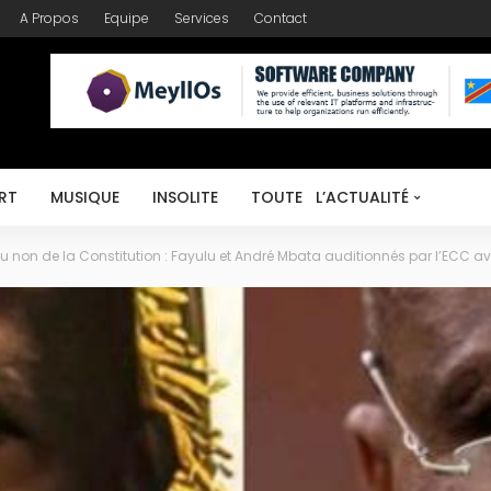
A Propos
Equipe
Services
Contact
RT
MUSIQUE
INSOLITE
TOUTE L’ACTUALITÉ
on de la Constitution : Fayulu et André Mbata auditionnés par l’ECC avant