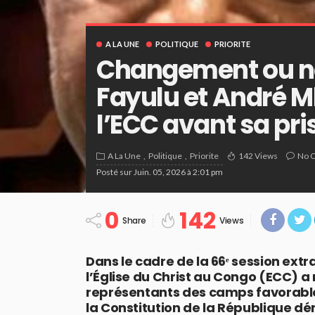
A LA UNE
POLITIQUE
PRIORITE
Changement ou non
Fayulu et André M
l’ECC avant sa pris
A La Une
Politique
Priorite
142 Views
No 
Posté sur
Juin. 05, 2026 à 2:01 pm
0
142
Share
Views
Dans le cadre de la 66ᵉ session ext
l’Église du Christ au Congo (ECC) a 
représentants des camps favorables
la Constitution de la République d