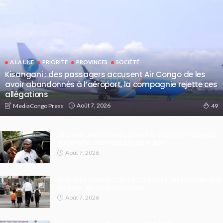
A LA UNE
PRIORITE
PROVINCES
SOCIÉTÉ
Kisangani : des passagers accusent Air Congo de les
avoir abandonnés à l’aéroport, la compagnie rejette ces
allégations
Août 7, 2026
MediaCongo Press
49
Kinshasa : Martin Fayulu critique le coût et la fréquence
du contrôle technique des véhicules
Août 7, 2026
La rentrée scolaire 2026 – 2027 en péril : des enseignants
en grève dès le 1er septembre
Août 7, 2026