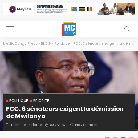
MediaCongo Press
>
BLOG
>
Politique
>
FCC: 6 sénateurs exigent la démission de Mwilanya
POLITIQUE
PRIORITE
FCC: 6 sénateurs exigent la démission
de Mwilanya
Politique
Priorite
639 Views
No Comment