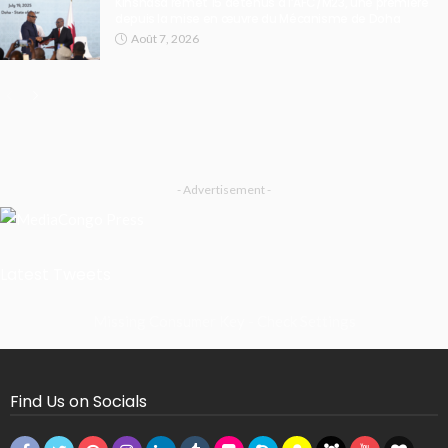
Kinshasa remet 15 détenus à l’AFC/M23, une première
depuis la mise en œuvre du Mécanisme de Doha
Août 7, 2026
- Advertisement -
Latest Tweets
Missing Consumer Key - Check Settings
Find Us on Socials