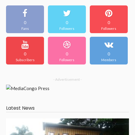
0
0
0
Fans
Followers
Followers
0
0
0
Subscribers
Followers
Members
- Advertisement -
Latest News