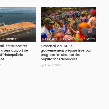
PRIORITE
PRIORITE
PROVINCES
SOCIÉTÉ
il : entre recettes
Kinshasa/Maluku: le
 avenir du port de
gouvernement prépare le retour
EP interpelle le
progressif et sécurisé des
ent
populations déplacées
6
Août 6, 2026