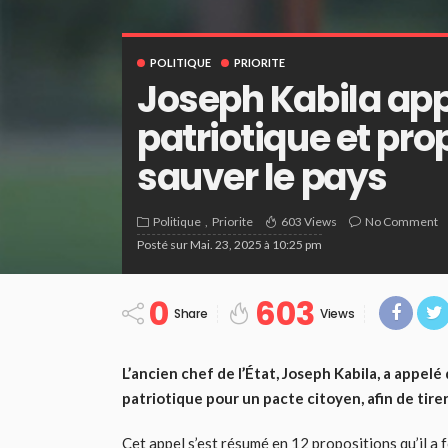
POLITIQUE
PRIORITE
Joseph Kabila app
patriotique et pro
sauver le pays
Politique
Priorite
603 Views
No Comment
Posté sur
Mai. 23, 2025 à 10:25 pm
0
603
Share
Views
L’ancien chef de l’État, Joseph Kabila, a appel
patriotique pour un pacte citoyen, afin de tirer
Cet appel s’est résumé en 12 propositions qu’il a f