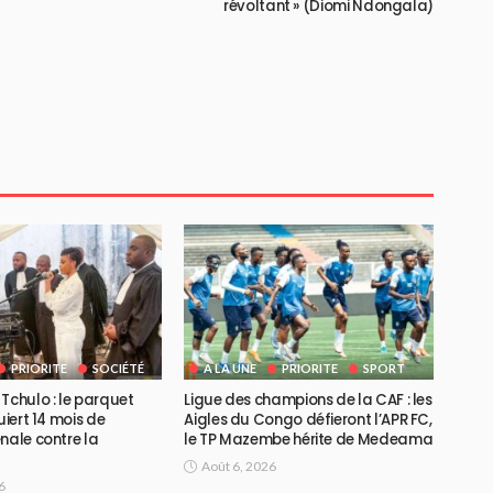
révoltant » (Diomi Ndongala)
PRIORITE
SOCIÉTÉ
A LA UNE
PRIORITE
SPORT
Tchulo : le parquet
Ligue des champions de la CAF : les
uiert 14 mois de
Aigles du Congo défieront l’APR FC,
nale contre la
le TP Mazembe hérite de Medeama
Août 6, 2026
6