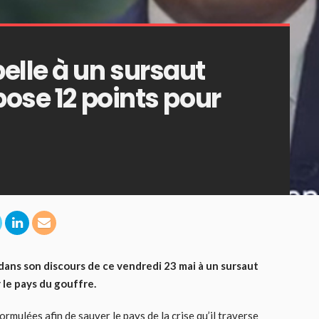
elle à un sursaut
pose 12 points pour
é dans son discours de ce vendredi 23 mai à un sursaut
 le pays du gouffre.
ormulées afin de sauver le pays de la crise qu’il traverse