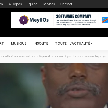
om
A Propos
Equipe
Services
Contact
RT
MUSIQUE
INSOLITE
TOUTE L’ACTUALITÉ
ppelle à un sursaut patriotique et propose 12 points pour sauver le pays