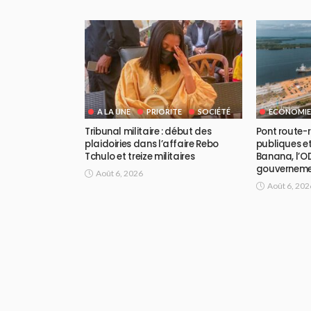
A LA UNE
PRIORITE
SOCIÉTÉ
ECONOMIE
Tribunal militaire : début des
Pont route-ra
plaidoiries dans l’affaire Rebo
publiques et
Tchulo et treize militaires
Banana, l’OD
gouvernem
Août 6, 2026
Août 6, 202