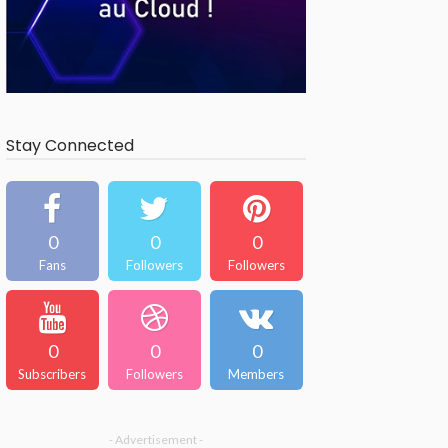
Stay Connected
0
0
0
Fans
Followers
Followers
0
0
0
Subscribers
Followers
Members
- Advertisement -