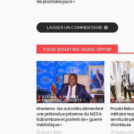
les prochains jours »
LAISSER UN COMMENTAIRE
Vous pourriez aussi aimer
A LA UNE
PRIORITE
PROVINCES
SOCIÉTÉ
A LA UNE
Maniema : les autorités démentent
Procès Rebo 
une prétendue présence du M23 à
militaire req
Kabambare et parlent de « guerre
servitude pé
médiatique »
chanteuse
Août 6, 2026
Août 6, 202