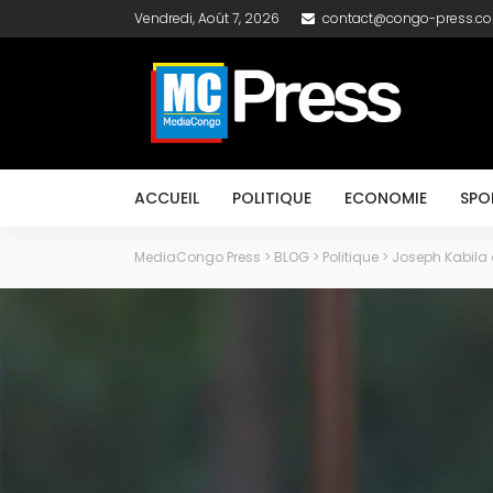
Vendredi, Août 7, 2026
contact@congo-press.c
ACCUEIL
POLITIQUE
ECONOMIE
SPO
MediaCongo Press
>
BLOG
>
Politique
>
Joseph Kabila a