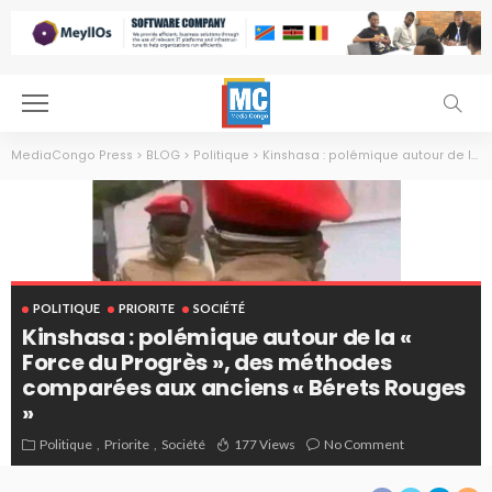
MediaCongo Press
>
BLOG
>
Politique
>
Kinshasa : polémique autour de la « Force du Progrès », des méthodes comparées aux anciens « Bérets Rouges »
POLITIQUE
PRIORITE
SOCIÉTÉ
Kinshasa : polémique autour de la «
Force du Progrès », des méthodes
comparées aux anciens « Bérets Rouges
»
Politique
Priorite
Société
177 Views
No Comment