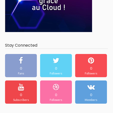
Stay Connected
0
0
0
Fans
Followers
Followers
0
0
0
Subscribers
Followers
Members