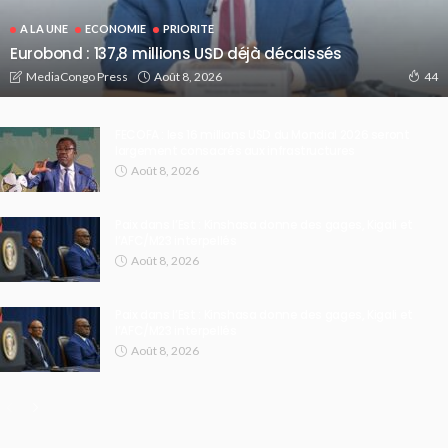
A LA UNE
ECONOMIE
PRIORITE
Eurobond : 137,8 millions USD déjà décaissés
Août 8, 2026
MediaCongo Press
44
FECOFA : les 16 millions USD du Mondial 2026 seront
largement consacrés aux infrastructures
Août 8, 2026
Paix dans l’Est : Kinshasa donne des gages, Kigali et
l’AFC/M23 interpellés
Août 8, 2026
Paix dans l’Est : Kinshasa donne des gages, Kigali et
l’AFC/M23 interpellés
Août 8, 2026