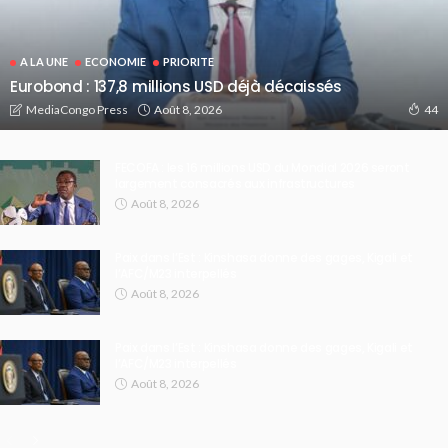
A LA UNE
ECONOMIE
PRIORITE
Eurobond : 137,8 millions USD déjà décaissés
Août 8, 2026
MediaCongo Press
44
FECOFA : les 16 millions USD du Mondial 2026 seront
largement consacrés aux infrastructures
Août 8, 2026
Paix dans l’Est : Kinshasa donne des gages, Kigali et
l’AFC/M23 interpellés
Août 8, 2026
Paix dans l’Est : Kinshasa donne des gages, Kigali et
l’AFC/M23 interpellés
Août 8, 2026