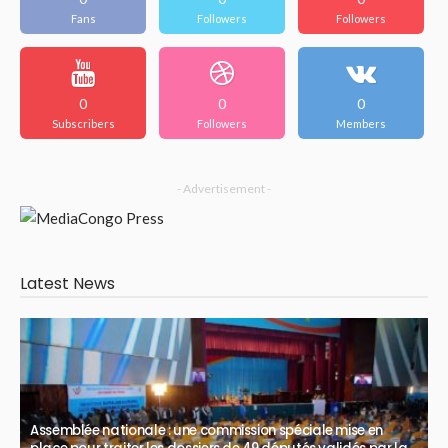
Fans
Followers
Followers
0
0
0
Subscribers
Followers
Members
- Advertisement -
Latest News
Assemblée nationale : une commission spéciale mise en