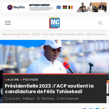
MediaCongo Press
>
BLOG
>
A la une
>
Présidentielle 2023 : l’ACP soutient la candidature de Félix Tshisekedi
A LA UNE
POLITIQUE
Présidentielle 2023 : l’ACP soutient la
candidature de Félix Tshisekedi
A La Une
Politique
736 Views
No Comment