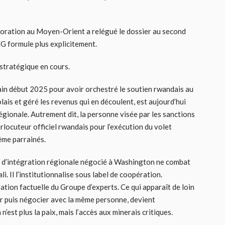
ioration au Moyen-Orient a relégué le dossier au second
ICG formule plus explicitement.
 stratégique en cours.
in début 2025 pour avoir orchestré le soutien rwandais au
is et géré les revenus qui en découlent, est aujourd’hui
égionale. Autrement dit, la personne visée par les sanctions
erlocuteur officiel rwandais pour l’exécution du volet
me parrainés.
e d’intégration régionale négocié à Washington ne combat
i. Il l’institutionnalise sous label de coopération.
tration factuelle du Groupe d’experts. Ce qui apparaît de loin
r puis négocier avec la même personne, devient
’est plus la paix, mais l’accès aux minerais critiques.