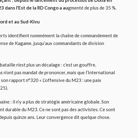
laçant : depuis le lancement du processus de Doha en
3 dans l’Est de la RD Congo a au
gmenté de plus de 35 %.
ord et au Sud-Kivu
experts identifient nommément la chaîne de commandement de
fense de Kagame, jusqu’aux commandants de division
ataille n’est plus un décalage : c’est un gouffre.
s n’ont pas mandat de prononcer, mais que l’International
 son rapport n°320 « L’offensive du M23 : une paix
25).
aine : il n’y a plus de stratégie américaine globale. Son
ent durable du M23. Ce ne sont pas des activistes. Ce sont
 depuis quinze ans. Leur convergence dit quelque chose.