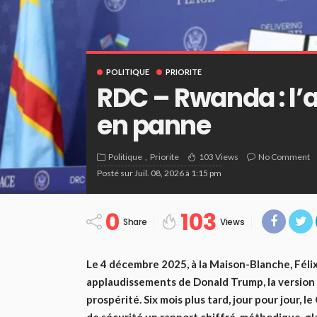
POLITIQUE
PRIORITE
RDC – Rwanda : l
en panne
Politique
Priorite
103 Views
No Comment
Posté sur
Juil. 08, 2026 à 1:15 pm
0
103
Share
Views
Le 4 décembre 2025, à la Maison-Blanche, Félix
applaudissements de Donald Trump, la version 
prospérité. Six mois plus tard, jour pour jour,