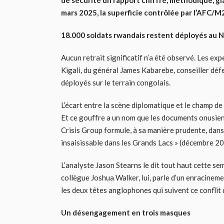
de sécurité un rapport chiffré, méthodique, g
mars 2025, la superficie contrôlée par l’AFC/M2
18.000 soldats rwandais restent déployés au N
Aucun retrait significatif n’a été observé. Les 
Kigali, du général James Kabarebe, conseiller dé
déployés sur le terrain congolais.
L’écart entre la scène diplomatique et le champ de b
Et ce gouffre a un nom que les documents onusien
Crisis Group formule, à sa manière prudente, dans
insaisissable dans les Grands Lacs » (décembre 20
L’analyste Jason Stearns le dit tout haut cette sem
collègue Joshua Walker, lui, parle d’un enracinem
les deux têtes anglophones qui suivent ce conflit
Un désengagement en trois masques