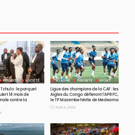
PRIORITE
SOCIÉTÉ
A LA UNE
PRIORITE
SPORT
Tchulo : le parquet
Ligue des champions de la CAF : les
uiert 14 mois de
Aigles du Congo défieront l’APR FC,
nale contre la
le TP Mazembe hérite de Medeama
Août 6, 2026
6