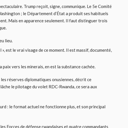
spectaculaire. Trump reçoit, signe, communique. Le 5e Comité
 Washington ; le Département d’État a produit ses habituels
t. Mais en apparence seulement. Il faut distinguer trois
que.
eu lieu.
», est le vrai visage de ce moment. Il est massif, documenté,
 la paix vers les minerais, en est la substance cachée.
ar les réserves diplomatiques onusiennes, décrit ce
elâche le pilotage du volet RDC-Rwanda, ce sera aux
rd : le format actuel ne fonctionne plus, et son principal
 les Forces de défense rwandaises et quatre commandants