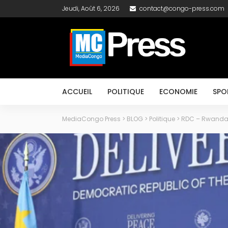
Jeudi, Août 6, 2026
contact@congo-press.com
ACCUEIL
POLITIQUE
ECONOMIE
SPO
MediaCongo Press
>
BLOG
>
Politique
>
RDC – Rwanda 