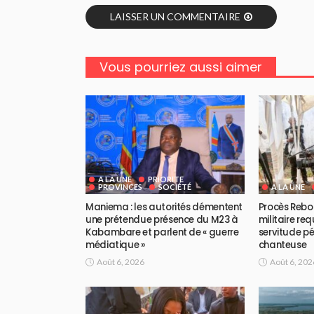
LAISSER UN COMMENTAIRE
Vous pourriez aussi aimer
A LA UNE
PRIORITE
PROVINCES
SOCIÉTÉ
A LA UNE
Maniema : les autorités démentent
Procès Rebo 
une prétendue présence du M23 à
militaire req
Kabambare et parlent de « guerre
servitude pé
médiatique »
chanteuse
Août 6, 2026
Août 6, 202