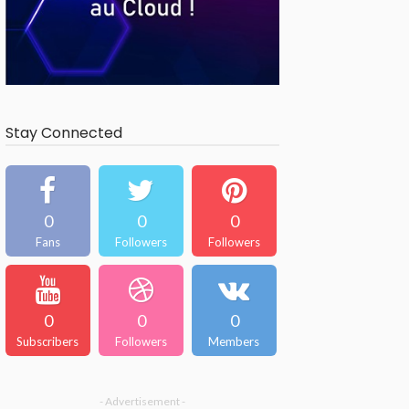
Stay Connected
0
0
0
Fans
Followers
Followers
0
0
0
Subscribers
Followers
Members
- Advertisement -