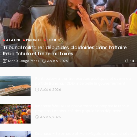
A LA UNE
PRIORITE
SOCIÉTÉ
Tribunal militaire : début des plaidoiries dans l’affaire
Rebo Tchulo et treize militaires
Août 6, 2026
MediaCongo Press
14
Pont route-rail : entre recettes publiques et avenir du
port de Banana, l’ODEP interpelle le gouvernement
Août 6, 2026
Kinshasa/Maluku: le gouvernement prépare le retour
progressif et sécurisé des populations déplacées
Août 6, 2026
Kinshasa – Selembao et Mont-Ngafula : douze chefs de