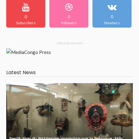
0
0
0
Subscribers
Followers
Members
- Advertisement -
Latest News
Restitution du Patrimoine congolais par la Belgique : Félix