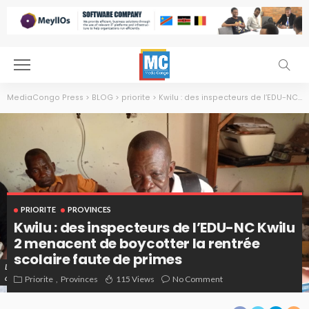
MediaCongo Press
>
BLOG
>
priorite
>
Kwilu : des inspecteurs de l’EDU-NC Kwilu 2 menacent de boycotter la rentrée scolaire faute de primes
PRIORITE
PROVINCES
Kwilu : des inspecteurs de l’EDU-NC Kwilu
2 menacent de boycotter la rentrée
scolaire faute de primes
L'inspecteur Rodolphe Maboko, secrétaire provincial du Syndicat des inspecteurs et
agents de L'EDU-NC Kwilu 2 en train de lire le memo devant la presse
Priorite
Provinces
115 Views
No Comment