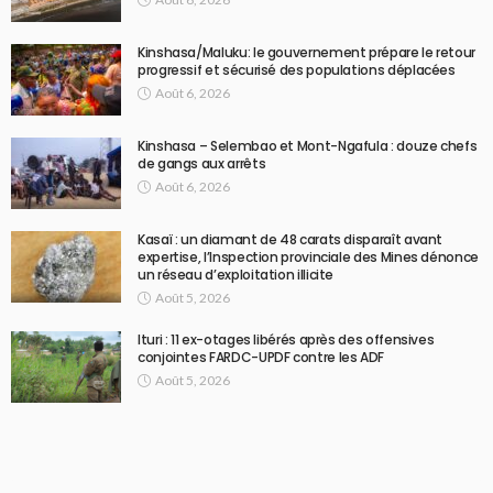
Kinshasa/Maluku: le gouvernement prépare le retour
progressif et sécurisé des populations déplacées
Août 6, 2026
Kinshasa – Selembao et Mont-Ngafula : douze chefs
de gangs aux arrêts
Août 6, 2026
Kasaï : un diamant de 48 carats disparaît avant
expertise, l’Inspection provinciale des Mines dénonce
un réseau d’exploitation illicite
Août 5, 2026
Ituri : 11 ex-otages libérés après des offensives
conjointes FARDC-UPDF contre les ADF
Août 5, 2026