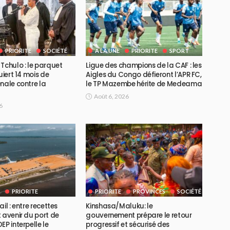
PRIORITE
SOCIÉTÉ
A LA UNE
PRIORITE
SPORT
Tchulo : le parquet
Ligue des champions de la CAF : les
uiert 14 mois de
Aigles du Congo défieront l’APR FC,
nale contre la
le TP Mazembe hérite de Medeama
Août 6, 2026
6
PRIORITE
PRIORITE
PROVINCES
SOCIÉTÉ
il : entre recettes
Kinshasa/Maluku: le
 avenir du port de
gouvernement prépare le retour
EP interpelle le
progressif et sécurisé des