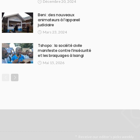
Décembre 20, 2024
Beni : des nouveaux
animateurs à l’appareil
judiciaire
Mars 23, 2024
Tshopo : la société civile
manifeste contre l’insécurité
et les braquages à Isangi
Mai 15, 2026
Receive our editor's picks weekly