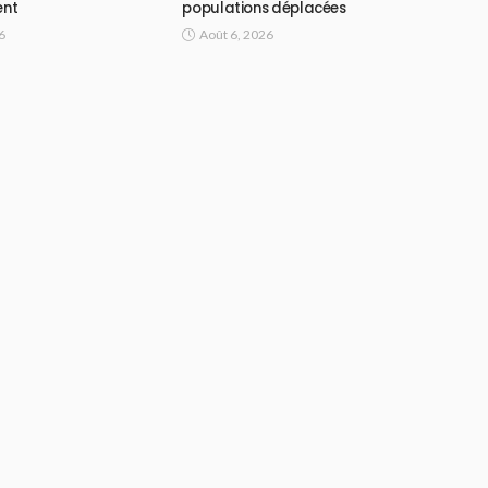
ent
populations déplacées
6
Août 6, 2026