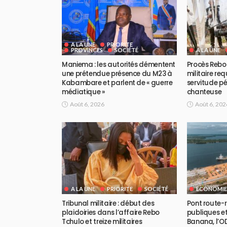
A LA UNE
PRIORITE
PROVINCES
SOCIÉTÉ
A LA UNE
Maniema : les autorités démentent
Procès Rebo 
une prétendue présence du M23 à
militaire req
Kabambare et parlent de « guerre
servitude pé
médiatique »
chanteuse
Août 6, 2026
Août 6, 202
A LA UNE
PRIORITE
SOCIÉTÉ
ECONOMIE
Tribunal militaire : début des
Pont route-ra
plaidoiries dans l’affaire Rebo
publiques et
Tchulo et treize militaires
Banana, l’OD