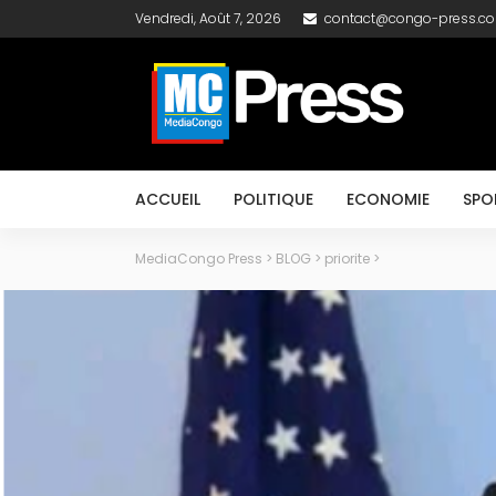
Vendredi, Août 7, 2026
contact@congo-press.c
ACCUEIL
POLITIQUE
ECONOMIE
SPO
MediaCongo Press
>
BLOG
>
priorite
>