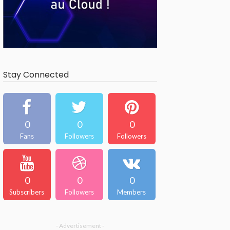
Stay Connected
0
0
0
Fans
Followers
Followers
0
0
0
Subscribers
Followers
Members
- Advertisement -