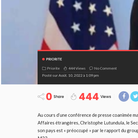
PRIORITE
Priorite
444 Views
No Comment
Posté sur
Août. 10, 2022 à 1:09 pm
0
444
Share
Views
Au cours d’une conférence de presse coanimée mard
Affaires étrangères, Christophe Lutundula, le Secr
son pays est « préoccupé » par le rapport du grou