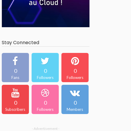
Stay Connected
0
0
0
Fans
Followers
Followers
0
0
0
Subscribers
Followers
Members
- Advertisement -