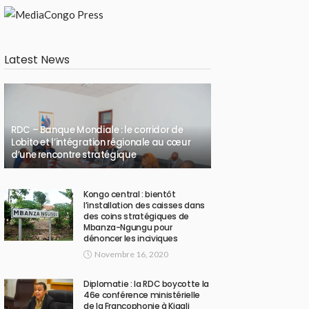
Latest News
RDC – Banque Mondiale : le corridor de
Lobito et l’intégration régionale au cœur
d’une rencontre stratégique
Kongo central : bientôt
l’installation des caisses dans
des coins stratégiques de
Mbanza-Ngungu pour
dénoncer les inciviques
Novembre 16, 2020
Diplomatie : la RDC boycotte la
46e conférence ministérielle
de la Francophonie à Kigali