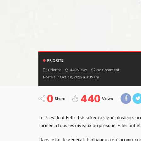
PRIORITE
Priorite
440 Views
No Comment
Posté sur
Oct. 18, 2022 à 8:35 am
0
440
Share
Views
Le Président Felix Tshisekedi a signé plusieurs o
l’armée à tous les niveaux ou presque. Elles ont é
Dans le lot, le général, Tshibangu a été promu, c