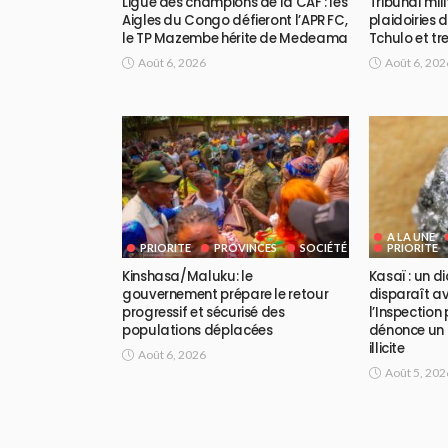
Ligue des champions de la CAF : les
Tribunal mili
Aigles du Congo défieront l’APR FC,
plaidoiries 
le TP Mazembe hérite de Medeama
Tchulo et tre
Août 6, 2026
Août 6, 202
A LA UNE
PRIORITE
PROVINCES
SOCIÉTÉ
PRIORITE
Kinshasa/Maluku: le
Kasaï : un 
gouvernement prépare le retour
disparaît av
progressif et sécurisé des
l’Inspection
populations déplacées
dénonce un 
illicite
Août 6, 2026
Août 5, 202