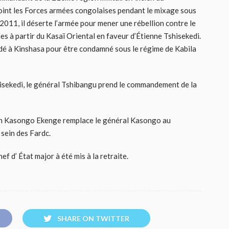
nt les Forces armées congolaises pendant le mixage sous
n 2011, il déserte l’armée pour mener une rébellion contre le
nes à partir du Kasaï Oriental en faveur d’Étienne Tshisekedi.
radé à Kinshasa pour être condamné sous le régime de Kabila
hisekedi, le général Tshibangu prend le commandement de la
ain Kasongo Ekenge remplace le général Kasongo au
sein des Fardc.
hef d’ État major à été mis à la retraite.
SHARE ON TWITTER