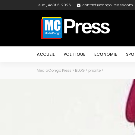
Jeudi, Août 6, 2026
contact@congo-press.com
ACCUEIL
POLITIQUE
ECONOMIE
SPO
MediaCongo Press
>
BLOG
>
priorite
>