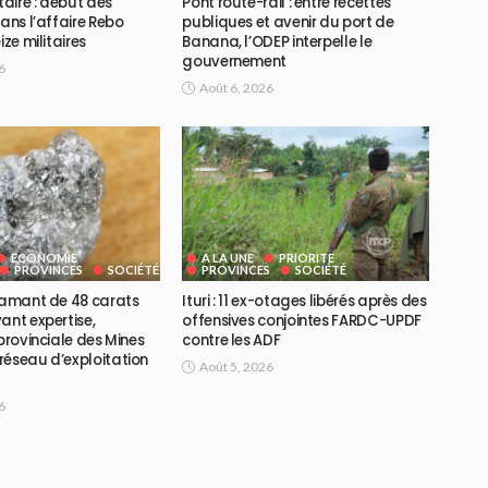
taire : début des
Pont route-rail : entre recettes
dans l’affaire Rebo
publiques et avenir du port de
ize militaires
Banana, l’ODEP interpelle le
gouvernement
6
Août 6, 2026
ECONOMIE
A LA UNE
PRIORITE
PROVINCES
SOCIÉTÉ
PROVINCES
SOCIÉTÉ
diamant de 48 carats
Ituri : 11 ex-otages libérés après des
ant expertise,
offensives conjointes FARDC-UPDF
 provinciale des Mines
contre les ADF
réseau d’exploitation
Août 5, 2026
6