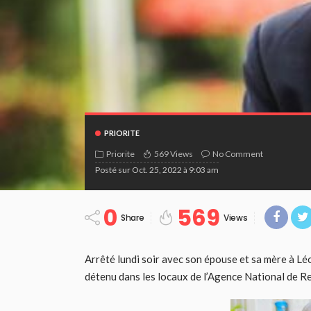
PRIORITE
Priorite
569 Views
No Comment
Posté sur
Oct. 25, 2022 à 9:03 am
0
569
Share
Views
Arrêté lundi soir avec son épouse et sa mère à Léo
détenu dans les locaux de l’Agence National de 