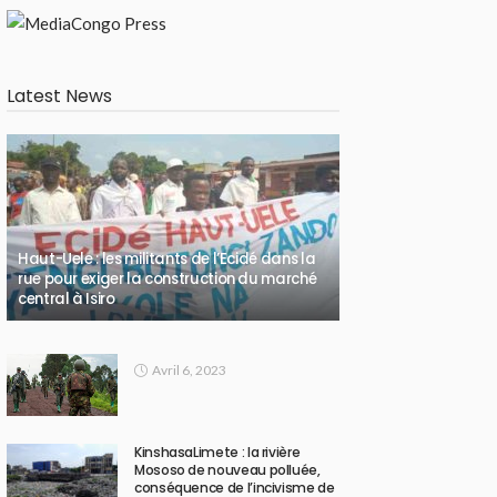
Latest News
Haut-Uele : les militants de l’Ecidé dans la
rue pour exiger la construction du marché
central à Isiro
Avril 6, 2023
KinshasaLimete : la rivière
Mososo de nouveau polluée,
conséquence de l’incivisme de