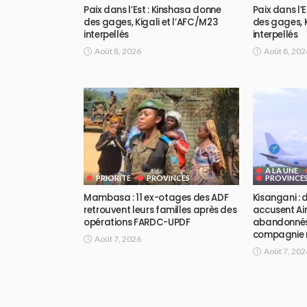
Paix dans l’Est : Kinshasa donne
Paix dans l’
des gages, Kigali et l’AFC/M23
des gages, K
interpellés
interpellés
Août 8, 2026
Août 8, 202
A LA UNE
PRIORITE
PROVINCES
PROVINCE
Mambasa : 11 ex-otages des ADF
Kisangani :
retrouvent leurs familles après des
accusent Air
opérations FARDC-UPDF
abandonnés 
compagnie r
Août 7, 2026
Août 7, 202