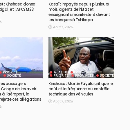
Est : Kinshasa donne
Kasaï : impayés depuis plusieurs
igali et l’AFC/M23
mois, agents de l’État et
enseignants manifestent devant
les banques à Tshikapa
6
Août 7, 2026
PRIORITE
A LA UNE
ECONOMIE
S
SOCIÉTÉ
PRIORITE
PROVINCES
SOCIÉTÉ
 des passagers
Kinshasa : Martin Fayulu critique le
 Congo de les avoir
coût et la fréquence du contrôle
à l’aéroport, la
technique des véhicules
ejette ces allégations
Août 7, 2026
6