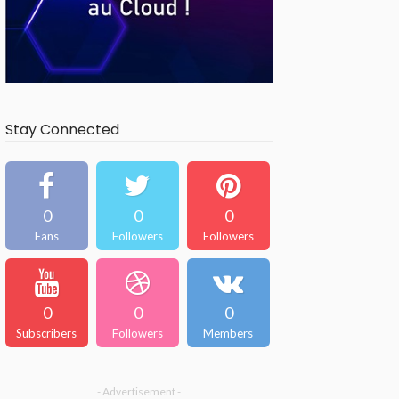
Stay Connected
0
0
0
Fans
Followers
Followers
0
0
0
Subscribers
Followers
Members
- Advertisement -