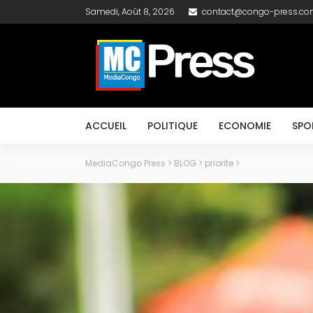
Samedi, Août 8, 2026
contact@congo-press.c
ACCUEIL
POLITIQUE
ECONOMIE
SPO
MediaCongo Press
>
BLOG
>
priorite
>