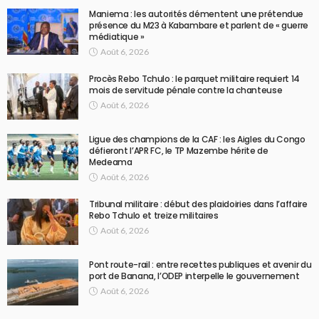
Maniema : les autorités démentent une prétendue
présence du M23 à Kabambare et parlent de « guerre
médiatique »
Août 6, 2026
Procès Rebo Tchulo : le parquet militaire requiert 14
mois de servitude pénale contre la chanteuse
Août 6, 2026
Ligue des champions de la CAF : les Aigles du Congo
défieront l’APR FC, le TP Mazembe hérite de
Medeama
Août 6, 2026
Tribunal militaire : début des plaidoiries dans l’affaire
Rebo Tchulo et treize militaires
Août 6, 2026
Pont route-rail : entre recettes publiques et avenir du
port de Banana, l’ODEP interpelle le gouvernement
Août 6, 2026