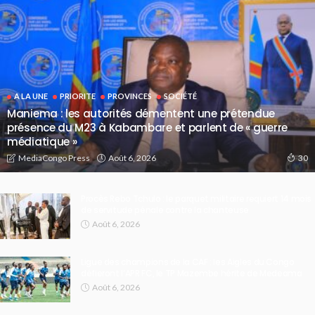
A LA UNE
PRIORITE
PROVINCES
SOCIÉTÉ
Maniema : les autorités démentent une prétendue
présence du M23 à Kabambare et parlent de « guerre
médiatique »
Août 6, 2026
MediaCongo Press
30
Procès Rebo Tchulo : le parquet militaire requiert 14 mois
de servitude pénale contre la chanteuse
Août 6, 2026
Ligue des champions de la CAF : les Aigles du Congo
défieront l’APR FC, le TP Mazembe hérite de Medeama
Août 6, 2026