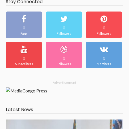
Stay Connected
0
0
0
Fans
Followers
Followers
0
0
0
Subscribers
Followers
Members
- Advertisement -
Latest News