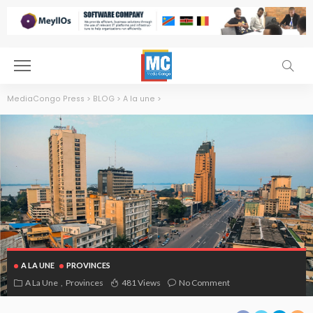
MediaCongo Press
>
BLOG
>
A la une
>
A LA UNE
PROVINCES
A La Une
Provinces
481 Views
No Comment