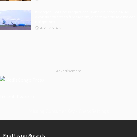
Kisangani : des passagers accusent Air Congo de les
avoir abandonnés à l’aéroport, la compagnie rejette ces
allégations
Août 7, 2026
- Advertisement -
Latest Tweets
Missing Consumer Key - Check Settings
Find Us on Socials