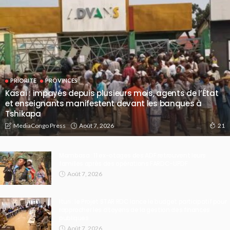
PRIORITE
PROVINCES
Kasaï : impayés depuis plusieurs mois, agents de l’État
et enseignants manifestent devant les banques à
Tshikapa
Août 7, 2026
MediaCongo Press
21
Mambasa : 11 ex-otages des ADF retrouvent leurs
familles après des opérations FARDC-UPDF
Août 7, 2026
Ituri : le Projet STAR RDC lance le budget participatif pour
rapprocher les citoyens de la gestion des finances
publiques
Août 7, 2026