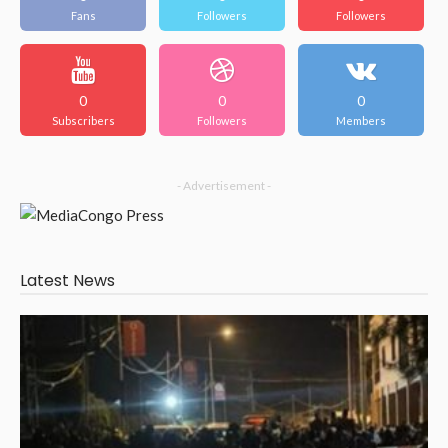
Fans
Followers
Followers
0
0
0
Subscribers
Followers
Members
- Advertisement -
Latest News