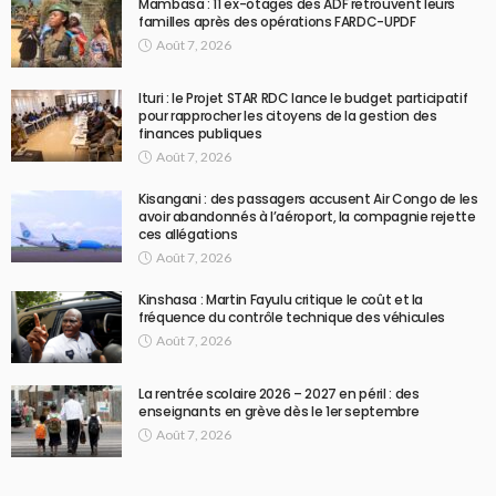
Mambasa : 11 ex-otages des ADF retrouvent leurs
familles après des opérations FARDC-UPDF
Août 7, 2026
Ituri : le Projet STAR RDC lance le budget participatif
pour rapprocher les citoyens de la gestion des
finances publiques
Août 7, 2026
Kisangani : des passagers accusent Air Congo de les
avoir abandonnés à l’aéroport, la compagnie rejette
ces allégations
Août 7, 2026
Kinshasa : Martin Fayulu critique le coût et la
fréquence du contrôle technique des véhicules
Août 7, 2026
La rentrée scolaire 2026 – 2027 en péril : des
enseignants en grève dès le 1er septembre
Août 7, 2026