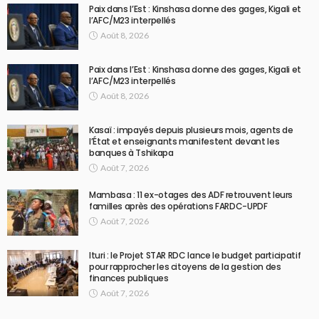
Paix dans l’Est : Kinshasa donne des gages, Kigali et
l’AFC/M23 interpellés
Août 8, 2026
Paix dans l’Est : Kinshasa donne des gages, Kigali et
l’AFC/M23 interpellés
Août 8, 2026
Kasaï : impayés depuis plusieurs mois, agents de
l’État et enseignants manifestent devant les
banques à Tshikapa
Août 7, 2026
Mambasa : 11 ex-otages des ADF retrouvent leurs
familles après des opérations FARDC-UPDF
Août 7, 2026
Ituri : le Projet STAR RDC lance le budget participatif
pour rapprocher les citoyens de la gestion des
finances publiques
Août 7, 2026