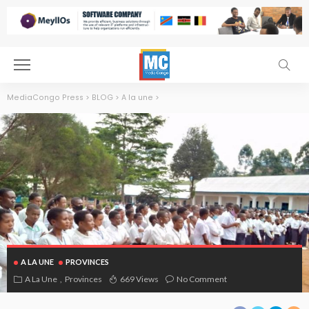
MediaCongo Press
>
BLOG
>
A la une
>
A LA UNE
PROVINCES
A La Une
Provinces
669 Views
No Comment