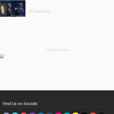
Paix dans l’Est : Kinshasa donne des gages, Kigali et
l’AFC/M23 interpellés
Août 8, 2026
- Advertisement -
Latest Tweets
Missing Consumer Key - Check Settings
Find Us on Socials