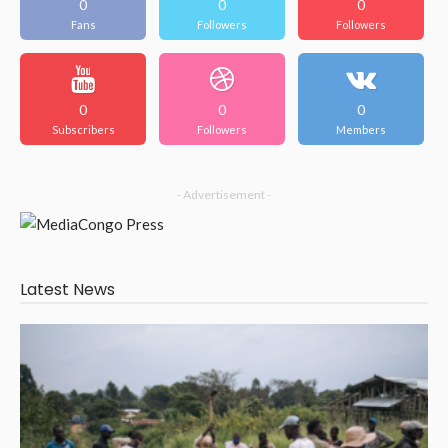
0
0
0
Fans
Followers
Followers
0
0
0
Subscribers
Followers
Members
- Advertisement -
Latest News