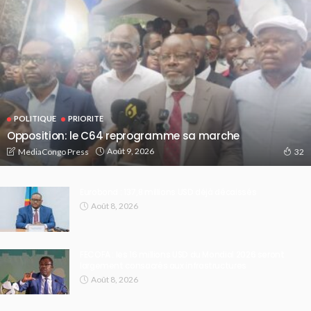
POLITIQUE
PRIORITE
Opposition: le C64 reprogramme sa marche
Août 9, 2026
MediaCongo Press
32
Eurobond : 137,8 millions USD déjà décaissés
Août 8, 2026
FECOFA : les 16 millions USD du Mondial 2026 seront
largement consacrés aux infrastructures
Août 8, 2026