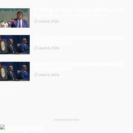
FECOFA : les 16 millions USD du Mondial 2026 seront
largement consacrés aux infrastructures
Août 8, 2026
Paix dans l’Est : Kinshasa donne des gages, Kigali et
l’AFC/M23 interpellés
Août 8, 2026
Paix dans l’Est : Kinshasa donne des gages, Kigali et
l’AFC/M23 interpellés
Août 8, 2026
- Advertisement -