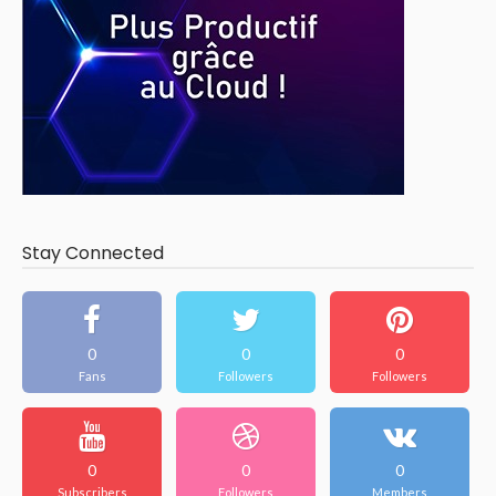
Stay Connected
0
0
0
Fans
Followers
Followers
0
0
0
Subscribers
Followers
Members