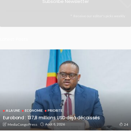
Subscribe Newsletter
Receive our editor's picks weekly
Latest Posts
A LA UNE
ECONOMIE
PRIORITE
Eurobond : 137,8 millions USD déjà décaissés
Août 8, 2026
MediaCongo Press
24