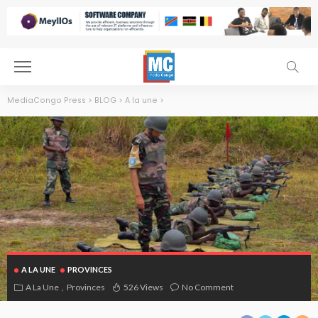
MediaCongo Press
>
BLOG
>
A la une
>
A LA UNE
PROVINCES
A La Une
Provinces
526 Views
No Comment