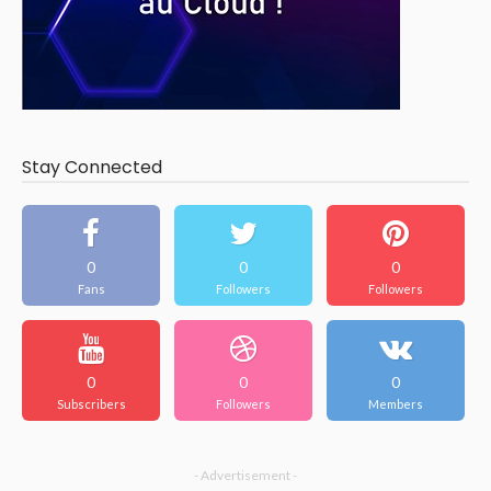
Stay Connected
0
0
0
Fans
Followers
Followers
0
0
0
Subscribers
Followers
Members
- Advertisement -