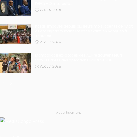
l’AFC/M23 interpellés
Août 8, 2026
Kasaï : impayés depuis plusieurs mois, agents de l’État
et enseignants manifestent devant les banques à
Tshikapa
Août 7, 2026
Mambasa : 11 ex-otages des ADF retrouvent leurs
familles après des opérations FARDC-UPDF
Août 7, 2026
- Advertisement -