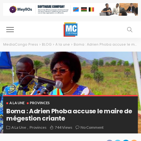
MediaCongo Press
>
BLOG
>
A la une
>
Boma : Adrien Phoba accuse le maire de mégestion criante
A LA UNE
PROVINCES
Boma : Adrien Phoba accuse le maire de
mégestion criante
A La Une
Provinces
744 Views
No Comment