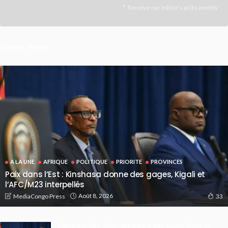
Receive our editor's picks weekly
Latest Posts
A LA UNE
AFRIQUE
POLITIQUE
PRIORITE
PROVINCES
Paix dans l’Est : Kinshasa donne des gages, Kigali et
l’AFC/M23 interpellés
Août 8, 2026
MediaCongo Press
33
Paix dans l’Est : Kinshasa donne des gages, Kigali et