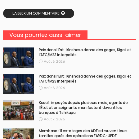
LAISSER UN COMMENTAIRE
Vous pourriez aussi aimer
Paix dans l’Est : Kinshasa donne des gages, Kigali et
l’AFC/M23 interpellés
Août 8, 2026
Paix dans l’Est : Kinshasa donne des gages, Kigali et
l’AFC/M23 interpellés
Août 8, 2026
Kasaï : impayés depuis plusieurs mois, agents de
l’État et enseignants manifestent devant les
banques à Tshikapa
Août 7, 2026
Mambasa : 11 ex-otages des ADF retrouvent leurs
familles après des opérations FARDC-UPDF