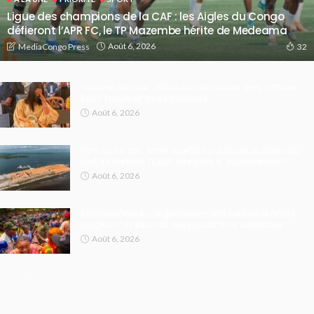
Ligue des champions de la CAF : les Aigles du Congo
défieront l’APR FC, le TP Mazembe hérite de Medeama
Août 6, 2026
MediaCongo Press
32
Tribunal militaire : début des plaidoiries dans l’affaire
Rebo Tchulo et treize militaires
Août 6, 2026
Pont route-rail : entre recettes publiques et avenir du
port de Banana, l’ODEP interpelle le gouvernement
Août 6, 2026
Kinshasa/Maluku: le gouvernement prépare le retour
progressif et sécurisé des populations déplacées
Août 6, 2026