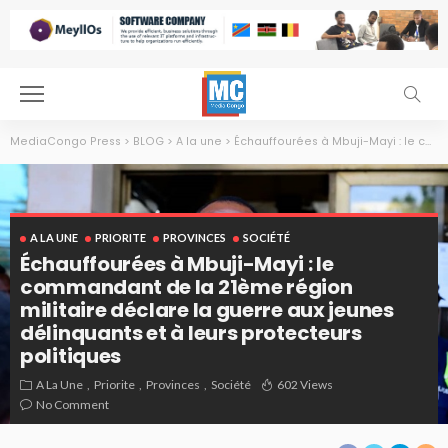
MediaCongo Press
>
BLOG
>
A la une
>
Échauffourées à Mbuji-Mayi : le commandant de la 21ème région militaire déclare la guerre aux jeunes délinquants et à leurs protecteurs politiques
A LA UNE
PRIORITE
PROVINCES
SOCIÉTÉ
Échauffourées à Mbuji-Mayi : le
commandant de la 21ème région
militaire déclare la guerre aux jeunes
délinquants et à leurs protecteurs
politiques
A La Une
Priorite
Provinces
Société
602 Views
No Comment