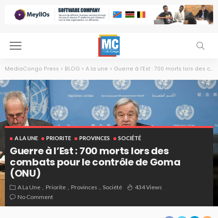
MediaCongo Press
>
BLOG
>
A la une
>
Guerre à l’Est : 700 morts lors des combats pour le contrôle de Goma (ONU)
A LA UNE
PRIORITE
PROVINCES
SOCIÉTÉ
Guerre à l’Est : 700 morts lors des
combats pour le contrôle de Goma
(ONU)
A La Une
Priorite
Provinces
Société
434 Views
SG gives press con
No Comment