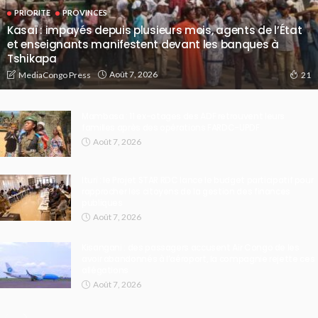
PRIORITE
PROVINCES
Kasaï : impayés depuis plusieurs mois, agents de l’État
et enseignants manifestent devant les banques à
Tshikapa
Août 7, 2026
MediaCongo Press
21
Mambasa : 11 ex-otages des ADF retrouvent leurs
familles après des opérations FARDC-UPDF
Août 7, 2026
Ituri : le Projet STAR RDC lance le budget participatif pour
rapprocher les citoyens de la gestion des finances
publiques
Août 7, 2026
Kisangani : des passagers accusent Air Congo de les
avoir abandonnés à l’aéroport, la compagnie rejette ces
allégations
Août 7, 2026