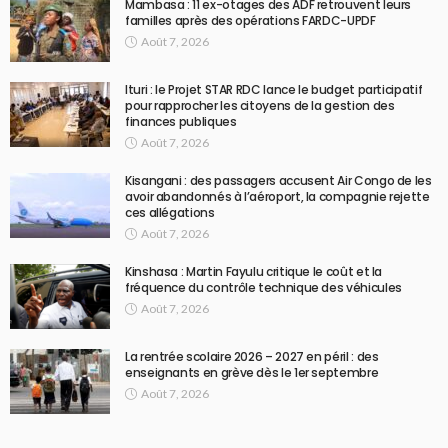
Mambasa : 11 ex-otages des ADF retrouvent leurs
familles après des opérations FARDC-UPDF
Août 7, 2026
Ituri : le Projet STAR RDC lance le budget participatif
pour rapprocher les citoyens de la gestion des
finances publiques
Août 7, 2026
Kisangani : des passagers accusent Air Congo de les
avoir abandonnés à l’aéroport, la compagnie rejette
ces allégations
Août 7, 2026
Kinshasa : Martin Fayulu critique le coût et la
fréquence du contrôle technique des véhicules
Août 7, 2026
La rentrée scolaire 2026 – 2027 en péril : des
enseignants en grève dès le 1er septembre
Août 7, 2026