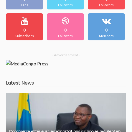
Fans
Followers
Followers
0
0
0
Subscribers
Followers
Members
- Advertisement -
Latest News
Commerce extérieur : les exportations agricoles reculent en