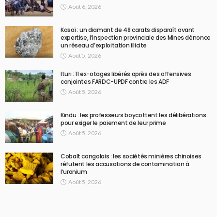
Août 6, 2026
Kasaï : un diamant de 48 carats disparaît avant
expertise, l’Inspection provinciale des Mines dénonce
un réseau d’exploitation illicite
Août 5, 2026
Ituri : 11 ex-otages libérés après des offensives
conjointes FARDC-UPDF contre les ADF
Août 5, 2026
Kindu : les professeurs boycottent les délibérations
pour exiger le paiement de leur prime
Août 5, 2026
Cobalt congolais : les sociétés minières chinoises
réfutent les accusations de contamination à
l’uranium
Août 5, 2026