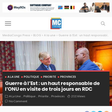
MediaCongo Press
>
BLOG
>
A la une
>
Guerre à l’Est : un haut responsable de l’ONU en visite de trois jours en RDC
A LA UNE
POLITIQUE
PRIORITE
PROVINCES
Guerre à l’Est : un haut responsable de
l’ONU en visite de trois jours en RDC
A La Une
Politique
Priorite
Provinces
211 Views
No Comment