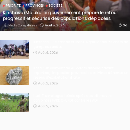
PRIORITE
PROVINCES
SOCIÉTÉ
Kinshasa/Maluku: le gouvernement prépare le retour
progressif et sécurisé des populations déplacées
Août 6, 2026
MediaCongo Press
36
Kinshasa – Selembao et Mont-Ngafula : douze chefs de
gangs aux arrêts
Août 6, 2026
Kasaï : un diamant de 48 carats disparaît avant
expertise, l’Inspection provinciale des Mines dénonce un
réseau d’exploitation illicite
Août 5, 2026
Ituri : 11 ex-otages libérés après des offensives
conjointes FARDC-UPDF contre les ADF
Août 5, 2026