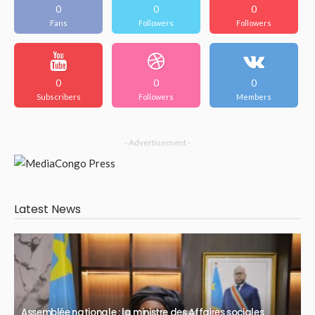
0
0
0
Fans
Followers
Followers
0
0
0
Subscribers
Followers
Members
- Advertisement -
Latest News
Assemblée nationale : la ministre des Affaires sociales