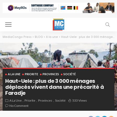
MediaCongo Press
>
BLOG
>
A la une
>
Haut-Uele : plus de 3 000 ménages déplacés vivent dans une précarité à Faradje
A LA UNE
PRIORITE
PROVINCES
SOCIÉTÉ
Haut-Uele : plus de 3 000 ménages
déplacés vivent dans une précarité à
Faradje
A La Une
Priorite
Provinces
Société
533 Views
No Comment