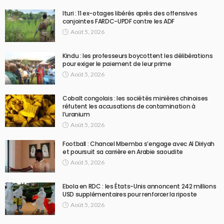
Ituri : 11 ex-otages libérés après des offensives
conjointes FARDC-UPDF contre les ADF
Août 5, 2026
Kindu : les professeurs boycottent les délibérations
pour exiger le paiement de leur prime
Août 5, 2026
Cobalt congolais : les sociétés minières chinoises
réfutent les accusations de contamination à
l’uranium
Août 5, 2026
Football : Chancel Mbemba s’engage avec Al Diriyah
et poursuit sa carrière en Arabie saoudite
Août 5, 2026
Ebola en RDC : les États-Unis annoncent 242 millions
USD supplémentaires pour renforcer la riposte
Août 5, 2026