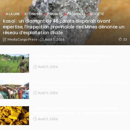
A LA UNE
ECONOMIE
PRIORITE
PROVINCES
SOCIÉTÉ
Kasaï : un diamant de 48 carats disparaît avant
expertise, l’Inspection provinciale des Mines dénonce un
réseau d’exploitation illicite
Août 5, 2026
MediaCongo Press
33
Ituri : 11 ex-otages libérés après des offensives
conjointes FARDC-UPDF contre les ADF
Août 5, 2026
Kindu : les professeurs boycottent les délibérations pour
exiger le paiement de leur prime
Août 5, 2026
Cobalt congolais : les sociétés minières chinoises
réfutent les accusations de contamination à l’uranium
Août 5, 2026