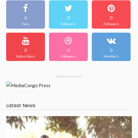
0
0
0
Fans
Followers
Followers
0
0
0
Subscribers
Followers
Members
- Advertisement -
Latest News