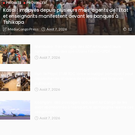
PRIORITE
PROVINCES
Kasaï : impayés depuis plusieurs mois, agents de l’État
et enseignants manifestent devant les banques à
Tshikapa
Août 7, 2026
MediaCongo Press
12
Mambasa : 11 ex-otages des ADF retrouvent leurs
familles après des opérations FARDC-UPDF
Août 7, 2026
Ituri : le Projet STAR RDC lance le budget participatif pour
rapprocher les citoyens de la gestion des finances
publiques
Août 7, 2026
Kisangani : des passagers accusent Air Congo de les
avoir abandonnés à l’aéroport, la compagnie rejette ces
allégations
Août 7, 2026