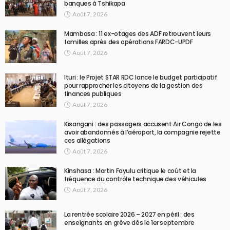
banques à Tshikapa
Août 7, 2026
Mambasa : 11 ex-otages des ADF retrouvent leurs
familles après des opérations FARDC-UPDF
Août 7, 2026
Ituri : le Projet STAR RDC lance le budget participatif
pour rapprocher les citoyens de la gestion des
finances publiques
Août 7, 2026
Kisangani : des passagers accusent Air Congo de les
avoir abandonnés à l’aéroport, la compagnie rejette
ces allégations
Août 7, 2026
Kinshasa : Martin Fayulu critique le coût et la
fréquence du contrôle technique des véhicules
Août 7, 2026
La rentrée scolaire 2026 – 2027 en péril : des
enseignants en grève dès le 1er septembre