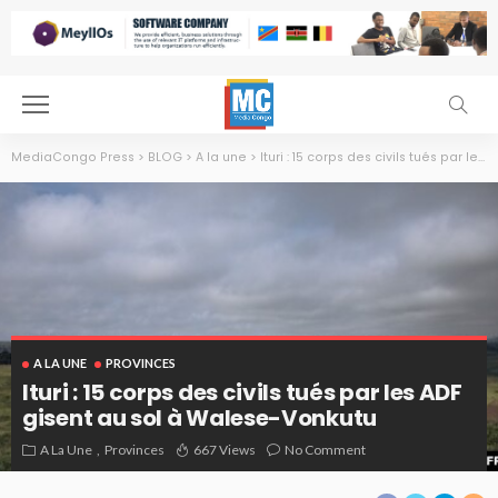
MediaCongo Press
>
BLOG
>
A la une
>
Ituri : 15 corps des civils tués par les ADF gisent au sol à Walese-Vonkutu
A LA UNE
PROVINCES
Ituri : 15 corps des civils tués par les ADF
gisent au sol à Walese-Vonkutu
A La Une
Provinces
667 Views
No Comment