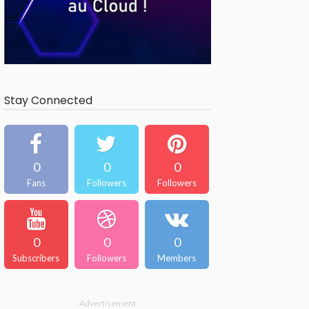
Stay Connected
0
0
0
Fans
Followers
Followers
0
0
0
Subscribers
Followers
Members
- Advertisement -