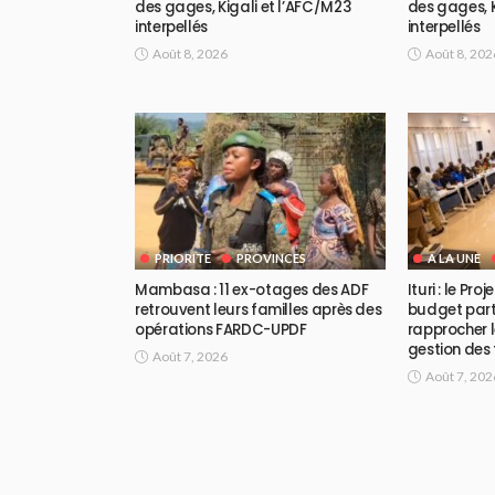
des gages, Kigali et l’AFC/M23
des gages, K
interpellés
interpellés
Août 8, 2026
Août 8, 202
PRIORITE
PROVINCES
A LA UNE
Mambasa : 11 ex-otages des ADF
Ituri : le Pr
retrouvent leurs familles après des
budget part
opérations FARDC-UPDF
rapprocher l
gestion des
Août 7, 2026
Août 7, 202