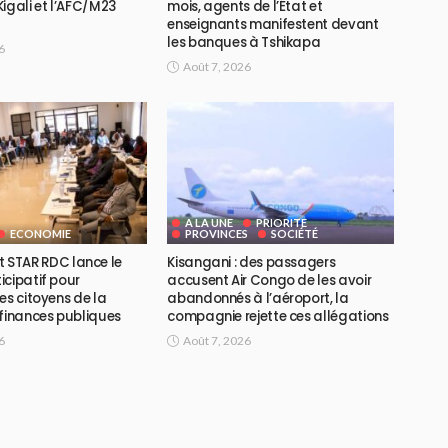
igali et l’AFC/M23
mois, agents de l’État et
enseignants manifestent devant
les banques à Tshikapa
6
Août 7, 2026
A LA UNE
PRIORITE
ECONOMIE
PROVINCES
SOCIÉTÉ
ojet STAR RDC lance le
Kisangani : des passagers
icipatif pour
accusent Air Congo de les avoir
es citoyens de la
abandonnés à l’aéroport, la
 finances publiques
compagnie rejette ces allégations
6
Août 7, 2026