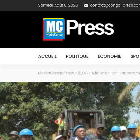
Samedi, Août 8, 2026
contact@congo-press.c
ACCUEIL
POLITIQUE
ECONOMIE
SPO
MediaCongo Press
>
BLOG
>
A la une
>
Ituri : lancemen