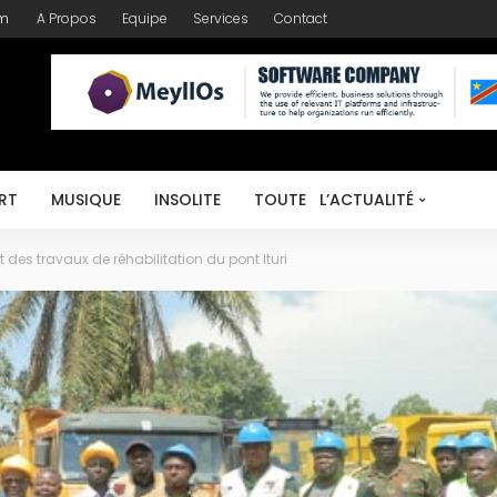
om
A Propos
Equipe
Services
Contact
RT
MUSIQUE
INSOLITE
TOUTE L’ACTUALITÉ
t des travaux de réhabilitation du pont Ituri