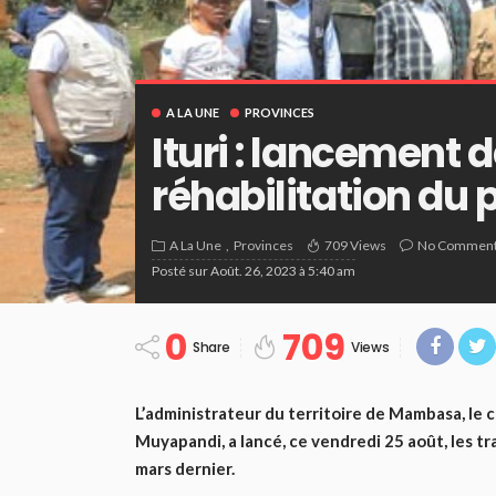
A LA UNE
PROVINCES
Ituri : lancement 
réhabilitation du p
A La Une
Provinces
709 Views
No Commen
Posté sur
Août. 26, 2023 à 5:40 am
0
709
Share
Views
L’administrateur du territoire de Mambasa, le 
Muyapandi, a lancé, ce vendredi 25 août, les tr
mars dernier.