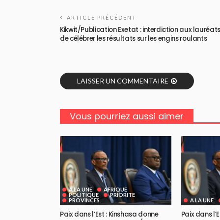
ARTICLE PRÉCÉDENT
Kikwit/Publication Exetat : interdiction aux lauréat
de célébrer les résultats sur les engins roulants
LAISSER UN COMMENTAIRE
Vous pourriez aussi aimer
A LA UNE
AFRIQUE
POLITIQUE
PRIORITE
PROVINCES
A LA UNE
Paix dans l’Est : Kinshasa donne
Paix dans l’