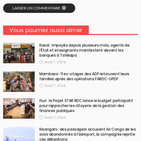
LAISSER UN COMMENTAIRE
Vous pourriez aussi aimer
Kasaï : impayés depuis plusieurs mois, agents de
l’État et enseignants manifestent devant les
banques à Tshikapa
Août 7, 2026
Mambasa : 11 ex-otages des ADF retrouvent leurs
familles après des opérations FARDC-UPDF
Août 7, 2026
Ituri : le Projet STAR RDC lance le budget participatif
pour rapprocher les citoyens de la gestion des
finances publiques
Août 7, 2026
Kisangani : des passagers accusent Air Congo de les
avoir abandonnés à l’aéroport, la compagnie rejette
ces allégations