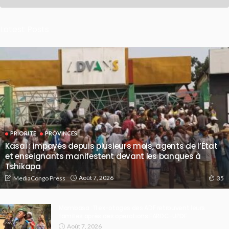
Latest Posts
PRIORITE
PROVINCES
Kasaï : impayés depuis plusieurs mois, agents de l’État
et enseignants manifestent devant les banques à
Tshikapa
Août 7, 2026
MediaCongo Press
35
Mambasa : 11 ex-otages des ADF retrouvent leurs
familles après des opérations FARDC-UPDF
Août 7, 2026