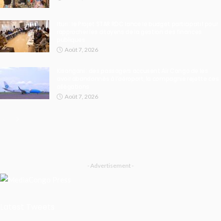
Ituri : le Projet STAR RDC lance le budget participatif pour
rapprocher les citoyens de la gestion des finances
publiques
Août 7, 2026
Kisangani : des passagers accusent Air Congo de les
avoir abandonnés à l’aéroport, la compagnie rejette ces
allégations
Août 7, 2026
- Advertisement -
Latest Tweets