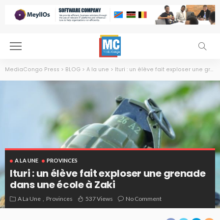
MediaCongo Press
>
BLOG
>
A la une
>
Ituri : un élève fait exploser une grenade dans une école à Zaki
A LA UNE
PROVINCES
Ituri : un élève fait exploser une grenade
dans une école à Zaki
A La Une
Provinces
537 Views
No Comment