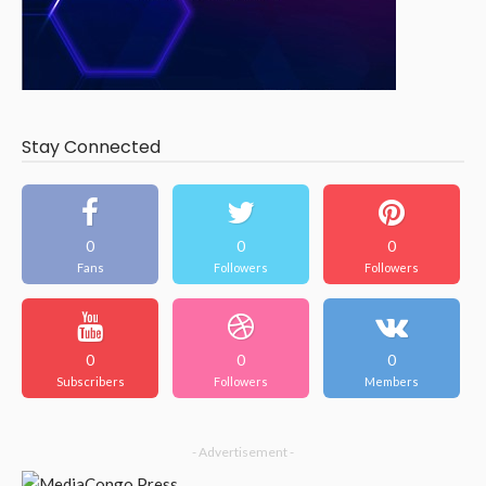
Stay Connected
0
0
0
Fans
Followers
Followers
0
0
0
Subscribers
Followers
Members
- Advertisement -