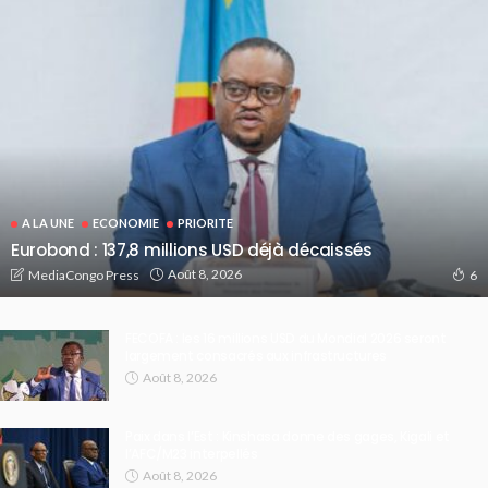
A LA UNE
ECONOMIE
PRIORITE
Eurobond : 137,8 millions USD déjà décaissés
Août 8, 2026
MediaCongo Press
6
FECOFA : les 16 millions USD du Mondial 2026 seront
largement consacrés aux infrastructures
Août 8, 2026
Paix dans l’Est : Kinshasa donne des gages, Kigali et
l’AFC/M23 interpellés
Août 8, 2026