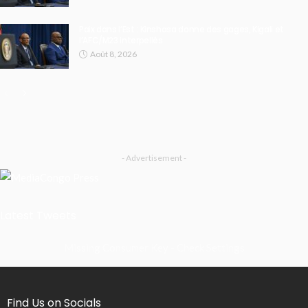
Paix dans l’Est : Kinshasa donne des gages, Kigali et
l’AFC/M23 interpellés
Août 8, 2026
- Advertisement -
Latest Tweets
Missing Consumer Key - Check Settings
Find Us on Socials