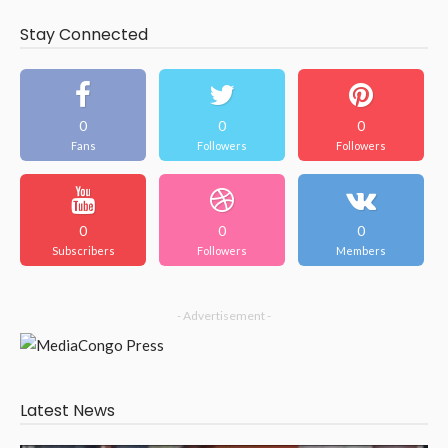
Stay Connected
0
0
0
Fans
Followers
Followers
0
0
0
Subscribers
Followers
Members
- Advertisement -
Latest News