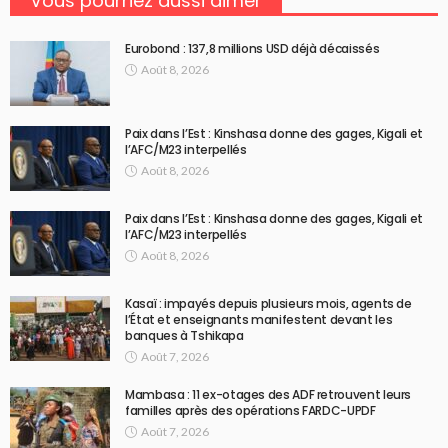
Vous pourriez aussi aimer
Eurobond : 137,8 millions USD déjà décaissés
Août 8, 2026
Paix dans l’Est : Kinshasa donne des gages, Kigali et
l’AFC/M23 interpellés
Août 8, 2026
Paix dans l’Est : Kinshasa donne des gages, Kigali et
l’AFC/M23 interpellés
Août 8, 2026
Kasaï : impayés depuis plusieurs mois, agents de
l’État et enseignants manifestent devant les
banques à Tshikapa
Août 7, 2026
Mambasa : 11 ex-otages des ADF retrouvent leurs
familles après des opérations FARDC-UPDF
Août 7, 2026