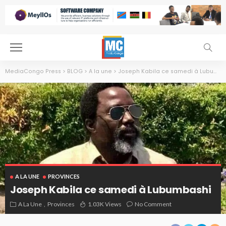
MediaCongo Press
>
BLOG
>
A la une
>
Joseph Kabila ce samedi à Lubumbashi
A LA UNE
PROVINCES
Joseph Kabila ce samedi à Lubumbashi
A La Une
Provinces
1.03K Views
No Comment