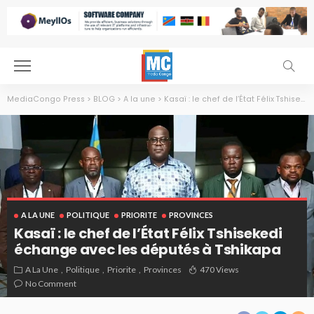
MediaCongo Press
>
BLOG
>
A la une
>
Kasaï : le chef de l’État Félix Tshisekedi échange avec les députés à Tshikapa
A LA UNE
POLITIQUE
PRIORITE
PROVINCES
Kasaï : le chef de l’État Félix Tshisekedi
échange avec les députés à Tshikapa
A La Une
Politique
Priorite
Provinces
470 Views
No Comment