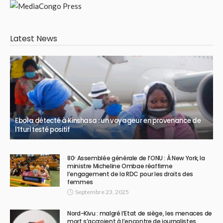
Latest News
Ebola détecté à Kinshasa : un voyageur en provenance de
l’Ituri testé positif
80ᵉ Assemblée générale de l’ONU : À New York, la
ministre Micheline Ombae réaffirme
l’engagement de la RDC pour les droits des
femmes
Septembre 23, 2025
Nord-Kivu : malgré l’Etat de siège, les menaces de
mort s’accroient à l’encontre de journalistes