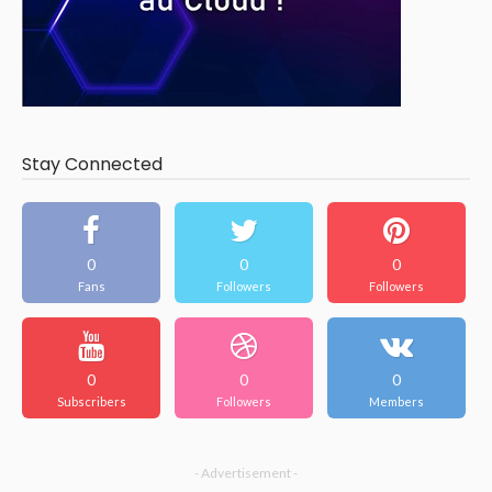
Stay Connected
0
0
0
Fans
Followers
Followers
0
0
0
Subscribers
Followers
Members
- Advertisement -