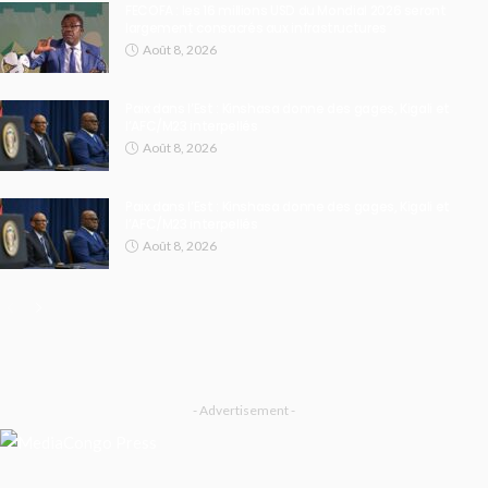
FECOFA : les 16 millions USD du Mondial 2026 seront
largement consacrés aux infrastructures
Août 8, 2026
Paix dans l’Est : Kinshasa donne des gages, Kigali et
l’AFC/M23 interpellés
Août 8, 2026
Paix dans l’Est : Kinshasa donne des gages, Kigali et
l’AFC/M23 interpellés
Août 8, 2026
- Advertisement -