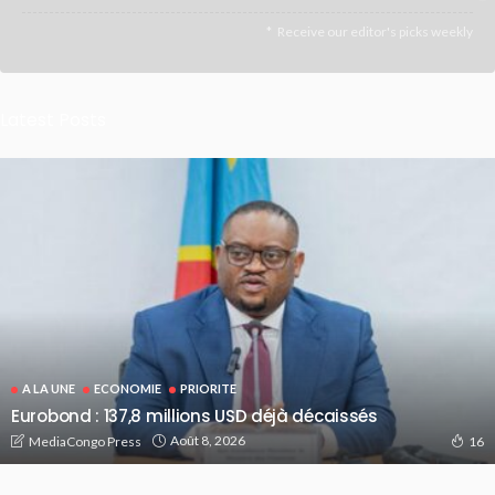
Receive our editor's picks weekly
Latest Posts
A LA UNE
ECONOMIE
PRIORITE
Eurobond : 137,8 millions USD déjà décaissés
Août 8, 2026
MediaCongo Press
16