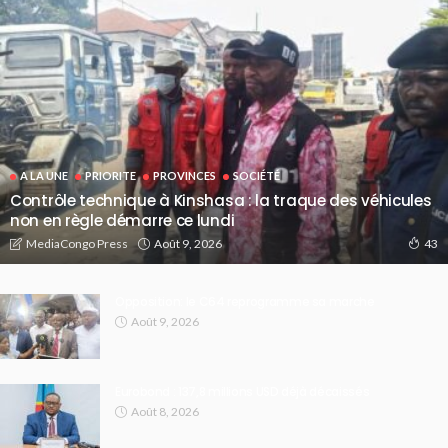
A LA UNE
PRIORITE
PROVINCES
SOCIÉTÉ
Contrôle technique à Kinshasa : la traque des véhicules
non en règle démarre ce lundi
Août 9, 2026
MediaCongo Press
43
Opposition: le C64 reprogramme sa marche
Août 9, 2026
Eurobond : 137,8 millions USD déjà décaissés
Août 8, 2026