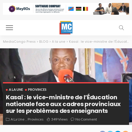
MediaCongo Press
>
BLOG
>
A la une
>
Kasaï : le vice-ministre de l’Éducation nationale face aux cadres provinciaux sur les problèmes des enseignants
A LA UNE
PROVINCES
Kasaï : le vice-ministre de l’Éducation
nationale face aux cadres provinciaux
sur les problèmes des enseignants
A La Une
Provinces
349 Views
No Comment