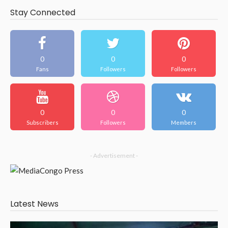
Stay Connected
0
0
0
Fans
Followers
Followers
0
0
0
Subscribers
Followers
Members
- Advertisement -
Latest News