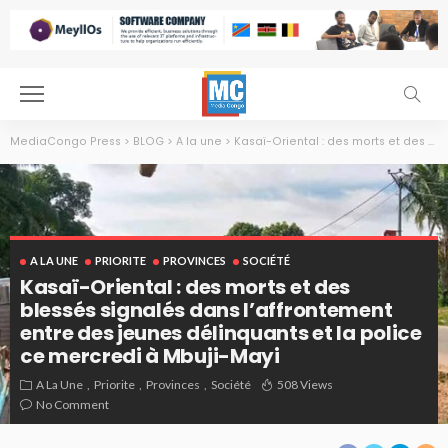
MediaCongo Press
>
BLOG
>
A la une
>
Kasaï-Oriental : des morts et des blessés signalés dans l’affrontement entre des jeunes délinquants et la police ce mercredi à Mbuji-Mayi
A LA UNE
PRIORITE
PROVINCES
SOCIÉTÉ
Kasaï-Oriental : des morts et des
blessés signalés dans l’affrontement
entre des jeunes délinquants et la police
ce mercredi à Mbuji-Mayi
A La Une
Priorite
Provinces
Société
508 Views
No Comment