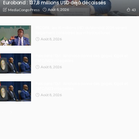
Eurobond : 137,8 millions USD déjà décaissés
Août 8, 2026
MediaCongo Press
43
FECOFA : les 16 millions USD du Mondial 2026 seront
largement consacrés aux infrastructures
Août 8, 2026
Paix dans l’Est : Kinshasa donne des gages, Kigali et
l’AFC/M23 interpellés
Août 8, 2026
Paix dans l’Est : Kinshasa donne des gages, Kigali et
l’AFC/M23 interpellés
Août 8, 2026