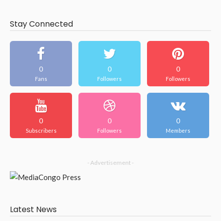
Stay Connected
0
0
0
Fans
Followers
Followers
0
0
0
Subscribers
Followers
Members
- Advertisement -
Latest News