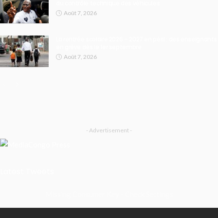
du contrôle technique des véhicules
Août 7, 2026
La rentrée scolaire 2026 – 2027 en péril : des enseignants
en grève dès le 1er septembre
Août 7, 2026
- Advertisement -
Latest Tweets
Missing Consumer Key - Check Settings