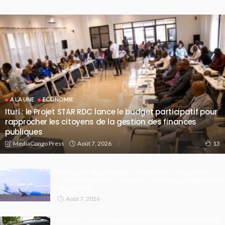
A LA UNE
ECONOMIE
Ituri : le Projet STAR RDC lance le budget participatif pour
rapprocher les citoyens de la gestion des finances
publiques
Août 7, 2026
MediaCongo Press
13
Kisangani : des passagers accusent Air Congo de les
avoir abandonnés à l’aéroport, la compagnie rejette ces
allégations
Août 7, 2026
Kinshasa : Martin Fayulu critique le coût et la fréquence