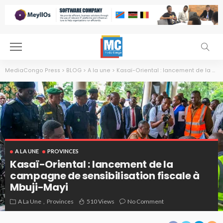
MediaCongo Press
>
BLOG
>
A la une
>
Kasaï-Oriental : lancement de la campagne de sensibilisation fiscale à Mbuji-Mayi
A LA UNE
PROVINCES
Kasaï-Oriental : lancement de la
campagne de sensibilisation fiscale à
Mbuji-Mayi
A La Une
Provinces
510 Views
No Comment